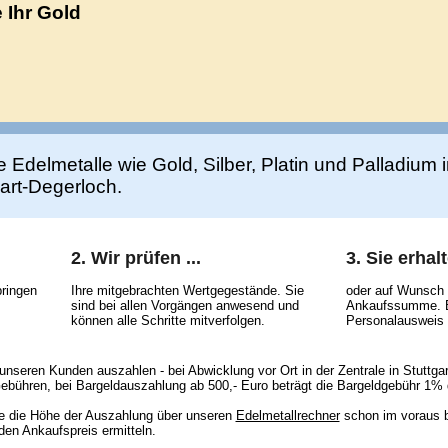
 Ihr Gold
e Edelmetalle wie Gold, Silber, Platin und Palladium 
art-Degerloch.
2. Wir prüfen ...
3. Sie erhal
bringen
Ihre mitgebrachten Wertgegestände. Sie
oder auf Wunsch 
sind bei allen Vorgängen anwesend und
Ankaufssumme. Bi
können alle Schritte mitverfolgen.
Personalausweis 
r unseren Kunden auszahlen - bei Abwicklung vor Ort in der Zentrale in Stuttg
ebühren, bei Bargeldauszahlung ab 500,- Euro beträgt die Bargeldgebühr 1%
 die Höhe der Auszahlung über unseren
Edelmetallrechner
schon im voraus b
en Ankaufspreis ermitteln.