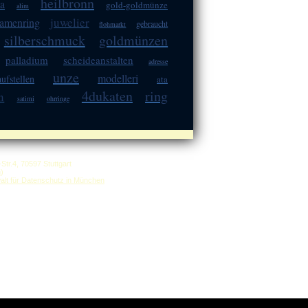
heilbronn
a
gold-goldmünze
alim
juwelier
amenring
gebraucht
flohmarkt
silberschmuck
goldmünzen
palladium
scheideanstalten
adresse
unze
modelleri
ufstellen
ata
4dukaten
ring
n
satimi
ohrringe
.4, 70597 Stuttgart
n
)