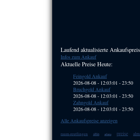
Haupt-
Laufend aktualisierte Ankaufspreis
Infos zum Ankauf
Sidebar
Aktuelle Preise Heute:
(Primary)
Feingold Ankauf
2026-08-08 - 12:03:01
-
23:50
Bruchgold Ankauf
2026-08-08 - 12:03:01
-
23:50
Zahngold Ankauf
2026-08-08 - 12:03:01
-
23:50
Alle Ankaufspreise anzeigen
preise
alm
raum-reutlingen
altin
adana