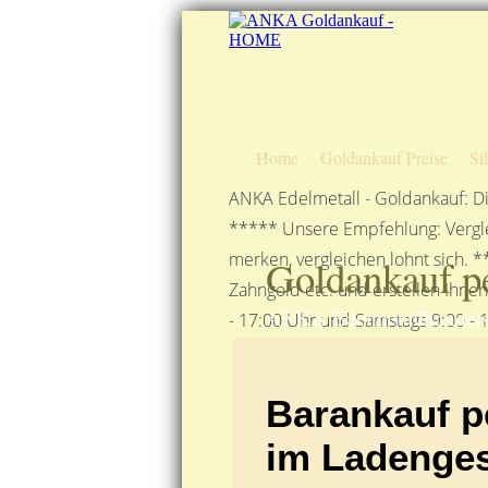
Home
Goldankauf Preise
Si
ANKA Edelmetall - Goldankauf: Di
***** Unsere Empfehlung: Vergle
merken, vergleichen lohnt sich. *
Goldankauf pe
Zahngold etc. und erstellen Ihne
ANKA Edelmetallhandels
- 17:00 Uhr und Samstags 9:00 - 1
Barankauf p
im Ladenges