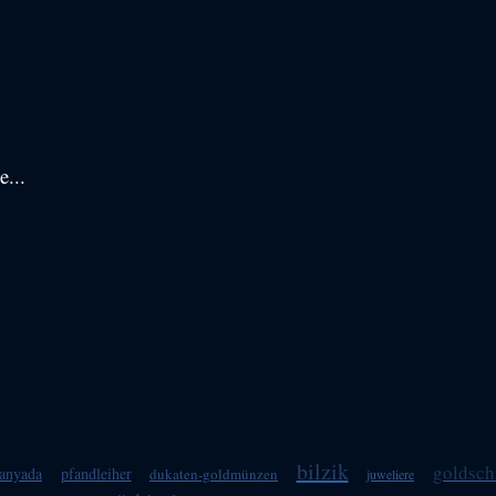
e...
bilzik
goldsc
anyada
pfandleiher
dukaten-goldmünzen
juweliere