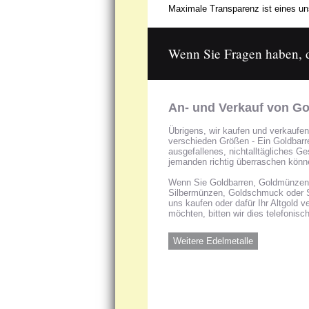
Maximale Transparenz ist eines uns
Wenn Sie Fragen haben, da
An- und Verkauf von Go
Übrigens, wir kaufen und verkaufen
verschieden Größen - Ein Goldbarren
ausgefallenes, nichtalltägliches G
jemanden richtig überraschen könn
Wenn Sie Goldbarren, Goldmünzen, 
Silbermünzen, Goldschmuck oder 
uns kaufen oder dafür Ihr Altgold 
möchten, bitten wir dies telefonisc
Weitere Edelmetalle