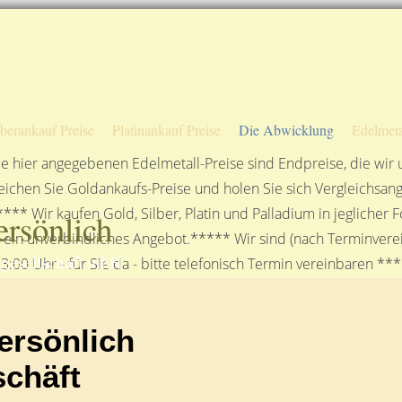
Sofortige Auszahlung!
Das sagen unsere Kunden
Unsere Öffnungszeiten
lberankauf Preise
Platinankauf Preise
Die Abwicklung
Edelmeta
e hier angegebenen Edelmetall-Preise sind Endpreise, die wir
ichen Sie Goldankaufs-Preise und holen Sie sich Vergleichsang
**** Wir kaufen Gold, Silber, Platin und Palladium in jeglicher
rsönlich
n ein unverbindliches Angebot.***** Wir sind (nach Terminverei
gesellschaft mbH
3:00 Uhr - für Sie da - bitte telefonisch Termin vereinbaren **
ersönlich
chäft