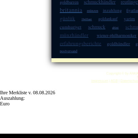
schmuckhändler
reutling
goldbarren
britannia
inzahlung
fiyatla
münzen
günlük
yarim
goldankauf
1brillant
schm
schmuck
cumhuriyet
altini
münzhändler
wiener-philharmoniker
erfahrungsberichte
goldhändler
postversand
Copyright © by ANK
Impressum
|
AGB
|
Datenschut
Ihre Merkliste v. 08.08.2026
Auszahlung:
Euro