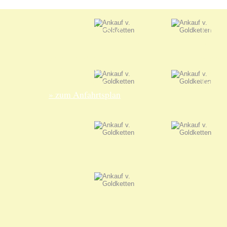
Unsere Adresse:
Unser
ANKA Edelmetallhandels-
Edelme
gesellschaft mbH
nur nac
Felix-Dahn-Str. 4
Termin
70597 Stuttgart
Telefo
» zum Anfahrtsplan