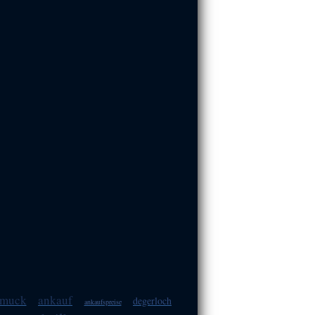
hmuck
ankauf
degerloch
ankaufspreise