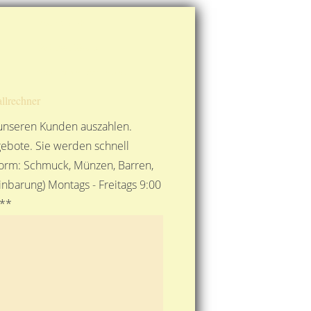
Route berechnen
So finden Sie uns
Gold mit der Post senden
llrechner
 unseren Kunden auszahlen.
ebote. Sie werden schnell
 Form: Schmuck, Münzen, Barren,
nbarung) Montags - Freitags 9:00
***