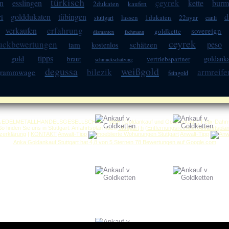
türkisch
çeyrek
en
esslingen
kette
burm
2dukaten
kaufen
golddukaten
tübingen
d
ri
lassen
1dukaten
22ayar
stuttgart
canli
erfahrung
verkaufen
sovereign
goldkette
diamanten
fachmann
ceyrek
uckbewertungen
peso
tam
schätzen
kostenlos
tipps
gold
goldanka
braut
vertriebspartner
schmuckschätzung
degussa
weißgold
bilezik
armreife
grammwage
feingold
A EDELMETALLHANDELSGESELLSCHAFT MBH (Goldankauf und Goldverkauf), Felix-Dahn-Str
So finden Sie uns in Stuttgart: Anfahrtsplan nach
Stuttgart
h
(
Entfernungsrechner/Anfahrtspla
zerklärung
|
KONTAKT
Anwalt-Tipp
Anwalt-Tipp
Anka Goldankauf Stuttgart
hat
4,8
von
5
Sternen
78
Bewertungen auf Google.com