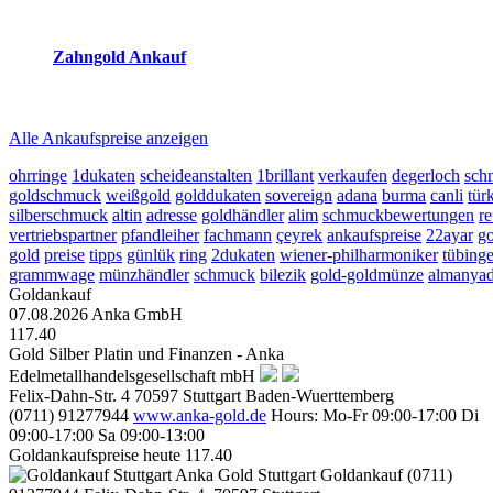
2026-08-09 - 16:49:46
-
23:50
Zahngold Ankauf
2026-08-09 - 16:49:46
-
23:50
Alle Ankaufspreise anzeigen
ohrringe
1dukaten
scheideanstalten
1brillant
verkaufen
degerloch
sch
goldschmuck
weißgold
golddukaten
sovereign
adana
burma
canli
tür
silberschmuck
altin
adresse
goldhändler
alim
schmuckbewertungen
re
vertriebspartner
pfandleiher
fachmann
çeyrek
ankaufspreise
22ayar
go
gold
preise
tipps
günlük
ring
2dukaten
wiener-philharmoniker
tübing
grammwage
münzhändler
schmuck
bilezik
gold-goldmünze
almanya
Goldankauf
07.08.2026
Anka GmbH
117.40
Gold Silber Platin und Finanzen - Anka
Edelmetallhandelsgesellschaft mbH
Felix-Dahn-Str. 4
70597
Stuttgart
Baden-Wuerttemberg
(0711) 91277944
www.anka-gold.de
Hours:
Mo-Fr 09:00-17:00
Di
09:00-17:00
Sa 09:00-13:00
Goldankaufspreise heute
117.40
Anka Gold Stuttgart
Goldankauf
(0711)