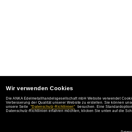
Wir verwenden Cookies
Die ANKA Edelmetallhandelsgesellschaft mbH Website verwendet Cookie
Verbesserung der Qualität unserer Website zu erstellen. Sie können uns
unsere Seite
"Datenschutz-Richtlinien"
besuchen. Eine Standardoption 
Datenschutz-Richtlinien erfahren möchten, klicken Sie unten auf die Sch
Datens