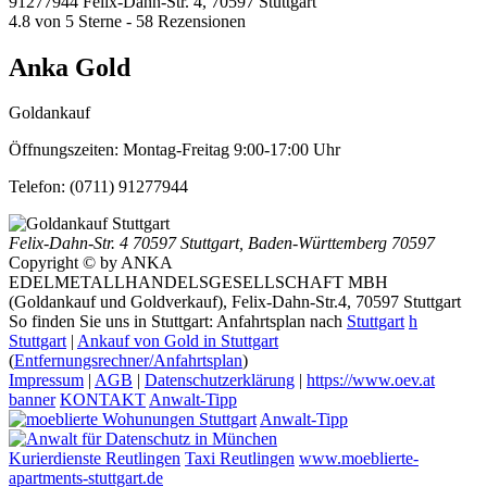
91277944
Felix-Dahn-Str. 4, 70597 Stuttgart
4.8
von
5
Sterne -
58
Rezensionen
Anka Gold
Goldankauf
Öffnungszeiten:
Montag-Freitag 9:00-17:00 Uhr
Telefon:
(0711) 91277944
Felix-Dahn-Str. 4
70597 Stuttgart
,
Baden-Württemberg
70597
Copyright © by ANKA
EDELMETALLHANDELSGESELLSCHAFT MBH
(Goldankauf und Goldverkauf), Felix-Dahn-Str.4, 70597 Stuttgart
So finden Sie uns in Stuttgart: Anfahrtsplan nach
Stuttgart
h
Stuttgart
|
Ankauf von Gold in Stuttgart
(
Entfernungsrechner/Anfahrtsplan
)
Impressum
|
AGB
|
Datenschutzerklärung
|
https://www.oev.at
banner
KONTAKT
Anwalt-Tipp
Anwalt-Tipp
Kurierdienste Reutlingen
Taxi Reutlingen
www.moeblierte-
apartments-stuttgart.de