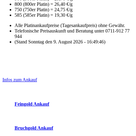
800 (800er Platin) = 26,40 €/g
750 (750er Platin) = 24,75 €/g
585 (585er Platin) = 19,30 €/g
Alle Platinankaufpreise (Tagesankaufpreis) ohne Gewähr.
Telefonische Preisauskunft und Beratung unter 0711-912 77
944
(Stand Sonntag den 9. August 2026 - 16:49:46)
Laufend aktualisierte Ankaufspreise...
Haupt-
Sidebar
Infos zum Ankauf
(Primary)
Aktuelle Preise Heute:
Feingold Ankauf
2026-08-09 - 16:49:46
-
23:50
Bruchgold Ankauf