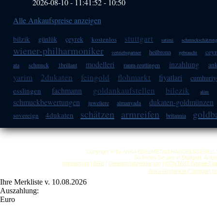
2026-08-10 - 11:41:52
-
10:50
Alle Ankaufspreise anzeigen
stuttgart
bilzik
günlük
çeyrek
kostenlos
satimi
schmuckschätzun
wiener-philharmoniker
ceyr
heilbronn
vertriebspartner
gebraucht
modelleri
inzahlung
ank
ata
schmuck
1brillant
raum-reutlingen
yarim
2dukaten
feingold
flohmarkt
fiyatlari
cumhuriy
goldankaufstellen
bilezik
fachmann
esslingen
alim
schmuckbewertungen
dukaten-goldmünzen
juweliere
almanyada
schätzen
armreifen
goldb
4dukaten
sovereign
britannia
Copyright © by ANKA EDELMETALLHANDELSGESELLSCHAF
So finden Sie uns in Stuttgart: Anf
Impressum
|
AGB
|
Datenschutzerklärung
|
KONTAKT
Anwalt-Tip
Anka Goldankauf Stuttgart
h
Ihre Merkliste v. 10.08.2026
Auszahlung:
Euro