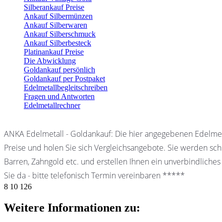
Silberankauf Preise
Ankauf Silbermünzen
Ankauf Silberwaren
Ankauf Silberschmuck
Ankauf Silberbesteck
Platinankauf Preise
Die Abwicklung
Goldankauf persönlich
Goldankauf per Postpaket
Edelmetallbegleitschreiben
Fragen und Antworten
Edelmetallrechner
ANKA Edelmetall - Goldankauf: Die hier angegebenen Edelmet
Preise und holen Sie sich Vergleichsangebote. Sie werden schn
Barren, Zahngold etc. und erstellen Ihnen ein unverbindliches
Sie da - bitte telefonisch Termin vereinbaren *****
8
10
126
Weitere Informationen zu: