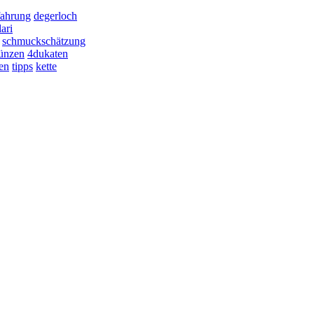
fahrung
degerloch
lari
schmuckschätzung
ünzen
4dukaten
en
tipps
kette