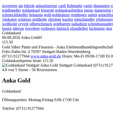
sovereign
ata
bilezik
ankaufspreise
canli
flohmarkt
yarim
diamanten
g
goldhändler
goldankauf
feingold
goldankaufstellen
preise
damenring
schmuckhändler
britannia
gold-goldmünze
reutlingen
satimi
armreife
1dukaten
schätzen
goldkette
ohrringe
kaufen
münzhändler
erfahrungs
weißgold
çeyrek
silberschmuck
goldbarren
palladium
scheideanstalte
lassen
adresse
juweliere
esslingen
türkisch
pfandleiher
fachmann
ring
Goldankauf
06.08.2026
Anka GmbH
115.50
Gold Silber Platin und Finanzen - Anka Edelmetallhandelsgesellscha
Felix-Dahn-Str. 4
70597
Stuttgart
Baden-Wuerttemberg
(0711) 91277944
www.anka-gold.de
Hours:
Mo-Fr 09:00-17:00
Di 0
Goldankaufspreise heute
115.50
Anka Gold Stuttgart
Goldankauf
(0711) 912
4.8
von
5
Sterne -
58
Rezensionen
Anka Gold
Goldankauf
Öffnungszeiten:
Montag-Freitag 9:00-17:00 Uhr
Telefon:
(0711) 91277944