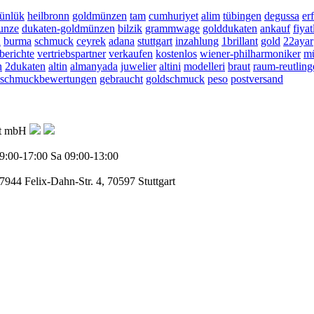
ünlük
heilbronn
goldmünzen
tam
cumhuriyet
alim
tübingen
degussa
er
unze
dukaten-goldmünzen
bilzik
grammwage
golddukaten
ankauf
fiyat
n
burma
schmuck
ceyrek
adana
stuttgart
inzahlung
1brillant
gold
22ayar
berichte
vertriebspartner
verkaufen
kostenlos
wiener-philharmoniker
m
n
2dukaten
altin
almanyada
juwelier
altini
modelleri
braut
raum-reutling
schmuckbewertungen
gebraucht
goldschmuck
peso
postversand
ft mbH
9:00-17:00
Sa 09:00-13:00
77944
Felix-Dahn-Str. 4, 70597 Stuttgart