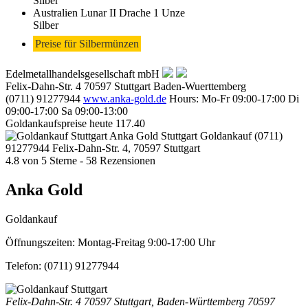
Silber
Australien Lunar II Drache 1 Unze
Silber
Preise für Silbermünzen
Edelmetallhandelsgesellschaft mbH
Felix-Dahn-Str. 4
70597
Stuttgart
Baden-Wuerttemberg
(0711) 91277944
www.anka-gold.de
Hours:
Mo-Fr 09:00-17:00
Di
09:00-17:00
Sa 09:00-13:00
Goldankaufspreise heute
117.40
Anka Gold Stuttgart
Goldankauf
(0711)
91277944
Felix-Dahn-Str. 4, 70597 Stuttgart
4.8
von
5
Sterne -
58
Rezensionen
Anka Gold
Goldankauf
Öffnungszeiten:
Montag-Freitag 9:00-17:00 Uhr
Telefon:
(0711) 91277944
Felix-Dahn-Str. 4
70597 Stuttgart
,
Baden-Württemberg
70597