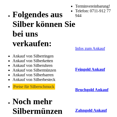
Terminvereinbarung!
Telefon: 0711-912 77
Folgendes aus
944
Silber können Sie
bei uns
Laufend aktualisier
Haupt-
verkaufen:
Sidebar
Infos zum Ankauf
(Primary)
Ankauf von Silberringen
Aktuelle Preise Heu
Ankauf von Silberketten
Ankauf von Silberuhren
Feingold Ankauf
Ankauf von Silbermünzen
Ankauf von Silberbarren
2026-08-08 - 15:52:50
-
Ankauf von Silberbesteck
Preise für Silberschmuck
Bruchgold Ankauf
Noch mehr
2026-08-08 - 15:52:50
-
Silbermünzen
Zahngold Ankauf