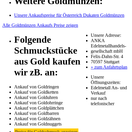
Weitere Goldmünzen:
Unsere Ankaufspreise für Österreich Dukaten Goldmünzen
Alle Goldmünzen Ankaufs Preise zeigen
Unsere Adresse:
Folgende
ANKA
Edelmetallhandels-
Schmuckstücke
gesellschaft mbH
Felix-Dahn-Str. 4
aus Gold kaufen
70597 Stuttgart
» zum Anfahrtsplan
wir zB. an:
Unsere
Öffnungszeiten:
Ankauf von Goldringen
Edelmetall An- und
Ankauf von Goldketten
Verkauf
Ankauf von Golduhren
nur nach
Ankauf von Goldohrringe
telefonischer
Ankauf von Goldplättchen
Ankauf von Goldbarren
Ankauf von Goldzähnen
Ankauf von Goldnuggets
Preise für Goldschmuck anzeigen