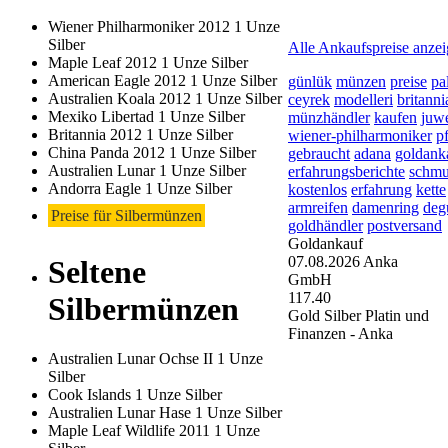
2026-08-08 - 15:52:50
-
Wiener Philharmoniker 2012 1 Unze
Silber
Alle Ankaufspreise anze
Maple Leaf 2012 1 Unze Silber
American Eagle 2012 1 Unze Silber
günlük
münzen
preise
pa
Australien Koala 2012 1 Unze Silber
ceyrek
modelleri
britanni
Mexiko Libertad 1 Unze Silber
münzhändler
kaufen
juwe
Britannia 2012 1 Unze Silber
wiener-philharmoniker
p
China Panda 2012 1 Unze Silber
gebraucht
adana
goldanka
Australien Lunar 1 Unze Silber
erfahrungsberichte
schmu
Andorra Eagle 1 Unze Silber
kostenlos
erfahrung
kette
armreifen
damenring
deg
Preise für Silbermünzen
goldhändler
postversand
Goldankauf
07.08.2026
Anka
Seltene
GmbH
117.40
Silbermünzen
Gold Silber Platin und
Finanzen - Anka
Australien Lunar Ochse II 1 Unze
Silber
Cook Islands 1 Unze Silber
Australien Lunar Hase 1 Unze Silber
Maple Leaf Wildlife 2011 1 Unze