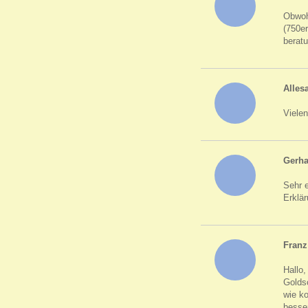
Obwohl
(750e
beratu
Alles
Vielen
Gerha
Sehr 
Erklä
Franz
Hallo,
Goldsc
wie k
besser