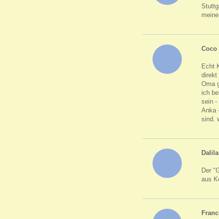
Stuttg
meine
Coco
Echt K
direk
Oma ge
ich be
sein -
Anka -
sind. 
Dalila
Der "G
aus K
Franc