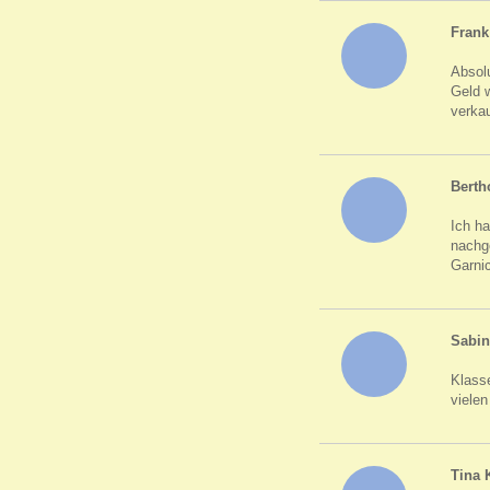
Fran
Absol
Geld 
verkau
Berth
Ich h
nachge
Garnic
Sabin
Klass
viele
Tina 