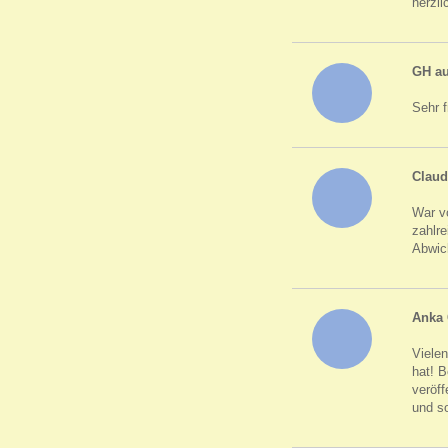
herzl
GH a
Sehr f
Claud
War v
zahlre
Abwick
Anka 
Vielen
hat! B
veröf
und so