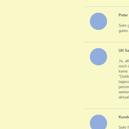
Peter
Sehr 
gutes
Ulf S
Ja, al
noch ü
keine 
"Gold
tagesa
persön
weite
aktual
Kund
Sehr f