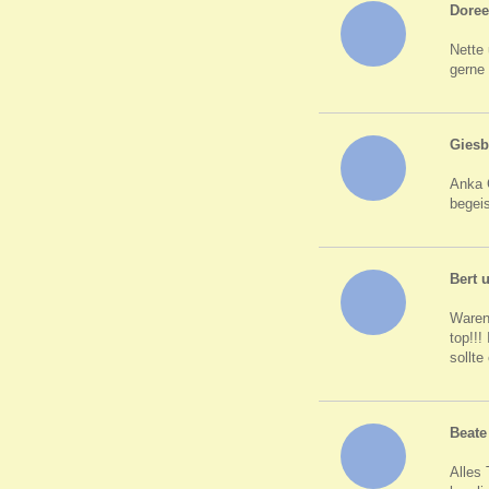
Doree
Nette 
gerne
Giesb
Anka G
begeis
Bert u
Waren 
top!!!
sollte
Beate
Alles 