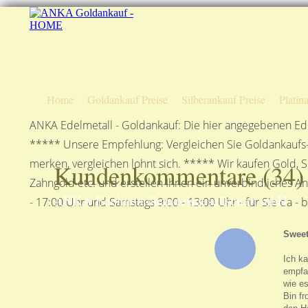
Home
Goldankauf Preise
Silberankauf Preise
Platin
ANKA Edelmetall - Goldankauf: Die hier angegebenen Ede
***** Unsere Empfehlung: Vergleichen Sie Goldankaufs-P
merken, vergleichen lohnt sich. ***** Wir kaufen Gold, S
Kundenkommentare (
34
)
Zahngold etc. und erstellen Ihnen ein unverbindliches A
ANKA Edelmetallhandelsgesellschaft mbH
- 17:00 Uhr und Samstags 9:00 - 13:00 Uhr - für Sie da - 
Swee
Ich ka
empfan
wie es
Bin fr