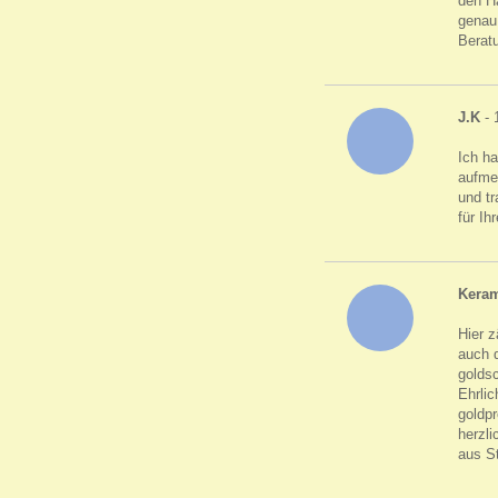
den H
genau 
Berat
J.K
- 
Ich h
aufme
und tr
für Ih
Keram
Hier z
auch d
golds
Ehrlic
goldpr
herzli
aus S