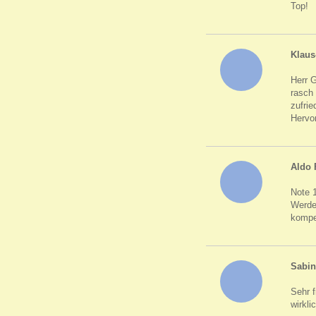
Top!
Klaus
Herr G
rasch 
zufri
Hervor
Aldo 
Note 1
Werde 
kompe
Sabin
Sehr 
wirkli