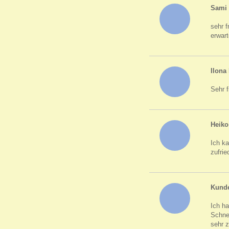
Sami 
sehr 
erwart
Ilon
Sehr f
Heiko
Ich k
zufrie
Kunde
Ich h
Schne
sehr 