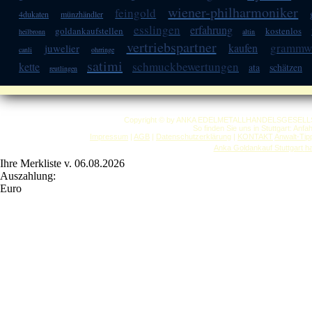
wiener-philharmoniker
feingold
4dukaten
münzhändler
esslingen
erfahrung
goldankaufstellen
kostenlos
heilbronn
altin
vertriebspartner
grammw
kaufen
juwelier
canli
ohrringe
satimi
schmuckbewertungen
kette
ata
schätzen
reutlingen
Copyright © by ANKA EDELMETALLHANDELSGESELLSCHAF
So finden Sie uns in Stuttgart: Anf
Impressum
|
AGB
|
Datenschutzerklärung
|
KONTAKT
Anwalt-Tip
Anka Goldankauf Stuttgart
h
Ihre Merkliste v. 06.08.2026
Auszahlung:
Euro