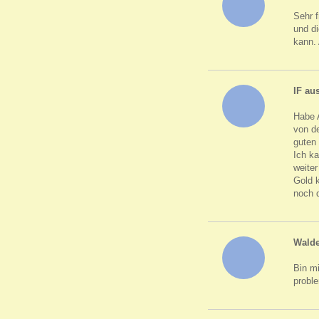
Sehr 
und d
kann.
IF au
Habe 
von de
guten 
Ich ka
weite
Gold 
noch 
Wald
Bin mi
probl