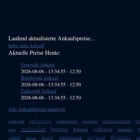
Haupt-
Laufend aktualisierte Ankaufspreise...
Infos zum Ankauf
Sidebar
Aktuelle Preise Heute:
(Primary)
Feingold Ankauf
2026-08-06 - 13:34:55
-
12:50
Bruchgold Ankauf
2026-08-06 - 13:34:55
-
12:50
Zahngold Ankauf
2026-08-06 - 13:34:55
-
12:50
Alle Ankaufspreise anzeigen
palladium
scheideanstalten
weißgold
golddukaten
juweliere
22
verkaufen
britannia
g
goldbarren
flohmarkt
diamanten
preise
fiyatlari
degussa
lassen
günlük
goldschmuck
si
münzen