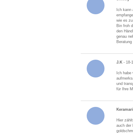
Ich kann 
empfangen
wie es zu
Bin froh 
den Händl
genau neh
Beratung
J.K
- 18-
Ich habe 
aufmerksa
und trans
für Ihre 
Keramari
Hier zähl
auch der 
goldschmu