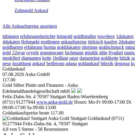
2026-08-07 - 12:46:53
-
11:50
Zahngold Ankauf
2026-08-07 - 12:46:53
-
11:50
Alle Ankaufspreise anzeigen
tübingen
erfahrungsberichte
feingold
goldhändler
juweliere
1dukaten
4dukaten
flohmarkt
reutlingen
ankaufspreise
türkisch
kaufen
2dukate
goldbarren
erfahrung
burma
golddukaten
ohrringe
goldschmuck
münz
gold
22ayar
ceyrek
grammwage
fachmann
günlük
altin
fiyatlari
raum-
modelleri
diamanten
kette
1brillant
unze
damenring
goldkette
bilzik
p
peso
inzahlung
ankauf
heilbronn
adana
goldankauf
bilezik
degussa
ko
Goldankauf
07.08.2026
Anka GmbH
117.00
Gold Silber Platin und Finanzen - Anka
Edelmetallhandelsgesellschaft mbH
Felix-Dahn-Str. 4
70597
Stuttgart
Baden-Wuerttemberg
(0711) 91277944
www.anka-gold.de
Hours:
Mo-Fr 09:00-17:00
Di
09:00-17:00
Sa 09:00-13:00
Goldankaufspreise heute
117.00
Anka Gold Stuttgart
Goldankauf
(0711)
91277944
Felix-Dahn-Str. 4, 70597 Stuttgart
4.8
von
5
Sterne -
58
Rezensionen