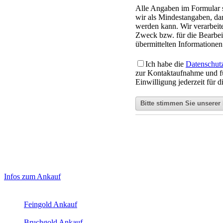
Alle Angaben im Formular si
wir als Mindestangaben, da
werden kann. Wir verarbeit
Zweck bzw. für die Bearbeit
übermittelten Informationen 
Ich habe die
Datenschut
zur Kontaktaufnahme und f
Einwilligung jederzeit für 
Haupt-
Laufend aktualisierte Ankaufspreise...
Infos zum Ankauf
Sidebar
Aktuelle Preise Heute:
(Primary)
Feingold Ankauf
2026-08-07 - 12:46:53
-
11:50
Bruchgold Ankauf