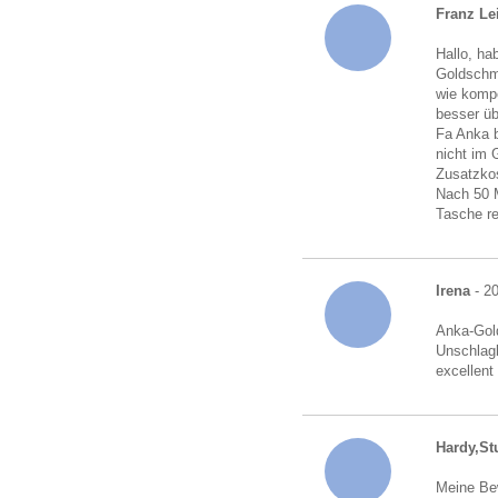
Franz Le
Hallo, ha
Goldschmu
wie kompe
besser üb
Fa Anka b
nicht im 
Zusatzkos
Nach 50 M
Tasche r
Irena
- 20
Anka-Gold
Unschlagb
excellent
Hardy,Stu
Meine Bew