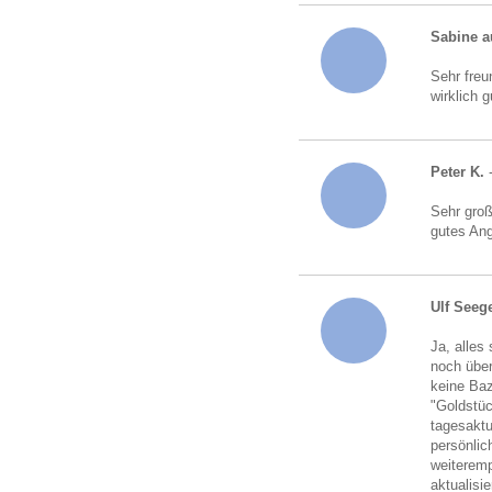
Sabine a
Sehr freu
wirklich 
Peter K.
-
Sehr gro
gutes An
Ulf Seeg
Ja, alles
noch über
keine Baz
"Goldstü
tagesaktu
persönlic
weiteremp
aktualisi