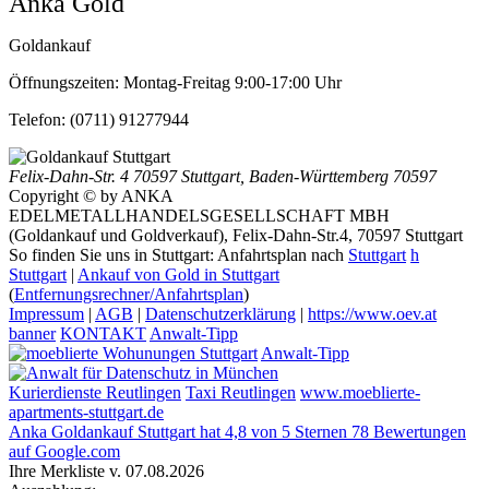
Anka Gold
Goldankauf
Öffnungszeiten:
Montag-Freitag 9:00-17:00 Uhr
Telefon:
(0711) 91277944
Felix-Dahn-Str. 4
70597 Stuttgart
,
Baden-Württemberg
70597
Copyright © by ANKA
EDELMETALLHANDELSGESELLSCHAFT MBH
(Goldankauf und Goldverkauf), Felix-Dahn-Str.4, 70597 Stuttgart
So finden Sie uns in Stuttgart: Anfahrtsplan nach
Stuttgart
h
Stuttgart
|
Ankauf von Gold in Stuttgart
(
Entfernungsrechner/Anfahrtsplan
)
Impressum
|
AGB
|
Datenschutzerklärung
|
https://www.oev.at
banner
KONTAKT
Anwalt-Tipp
Anwalt-Tipp
Kurierdienste Reutlingen
Taxi Reutlingen
www.moeblierte-
apartments-stuttgart.de
Anka Goldankauf Stuttgart
hat
4,8
von
5
Sternen
78
Bewertungen
auf Google.com
Ihre Merkliste v. 07.08.2026