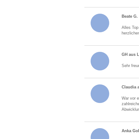
Beate G.
Alles Top
herzliche
GH aus 
Sehr freu
Claudia 
War vor e
zahlreich
Abwicklun
Anka Go