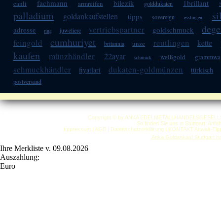
fachmann
bilezik
1brillant
canli
armreifen
golddukaten
palladium
si
goldankaufstellen
tipps
sovereign
esslingen
dege
vertriebspartner
adresse
goldschmuck
juweliere
ring
cumhuriyet
feingold
reutlingen
kette
unze
britannia
kaufen
münzhändler
22ayar
weißgold
grammwa
schmuck
schmuckhändler
dukaten-goldmünzen
fiyatlari
türkisch
postversand
Copyright © by ANKA EDELMETALLHANDELSGESELLSCHAF
So finden Sie uns in Stuttgart: Anf
Impressum
|
AGB
|
Datenschutzerklärung
|
KONTAKT
Anwalt-Tip
Anka Goldankauf Stuttgart
h
Ihre Merkliste v. 09.08.2026
Auszahlung:
Euro