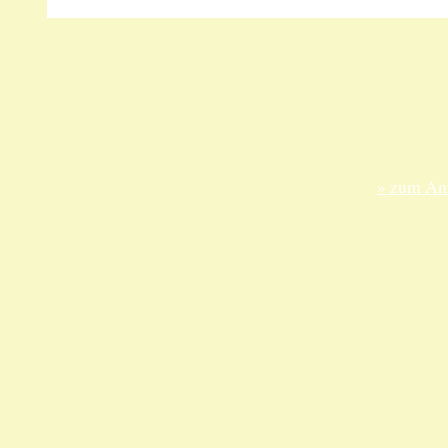
Unsere 
ANKA Ede
gesellsch
Felix-Dah
70597 Stu
» zum Anf