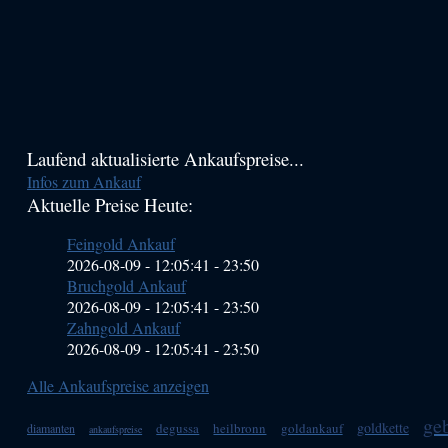
Haupt-
Laufend aktualisierte Ankaufspreise...
Infos zum Ankauf
Sidebar
Aktuelle Preise Heute:
(Primary)
Feingold Ankauf
2026-08-09 - 12:05:41
-
23:50
Bruchgold Ankauf
2026-08-09 - 12:05:41
-
23:50
Zahngold Ankauf
2026-08-09 - 12:05:41
-
23:50
Alle Ankaufspreise anzeigen
ge
goldkette
degussa
heilbronn
goldankauf
diamanten
ankaufspreise