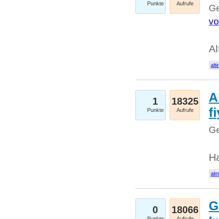
Punkte
Aufrufe
Ge
vo
Al
alti
A
1
18325
fi
Punkte
Aufrufe
Ge
H
al
G
0
18066
Punkte
Aufrufe