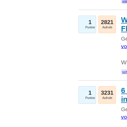
gol
W
1
2821
F
Punkte
Aufrufe
Ge
vo
W
sc
6
1
3231
i
Punkte
Aufrufe
Ge
vo