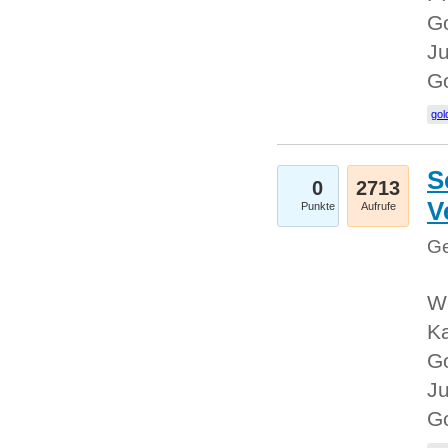
Go
Ju
G
gol
S
0
2713
V
Punkte
Aufrufe
Ge
Wi
Ka
Go
Ju
G