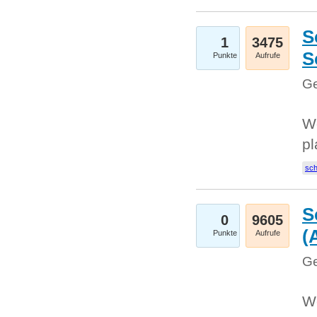
S
1
3475
S
Punkte
Aufrufe
Ge
Wo
pl
sc
S
0
9605
(
Punkte
Aufrufe
Ge
We