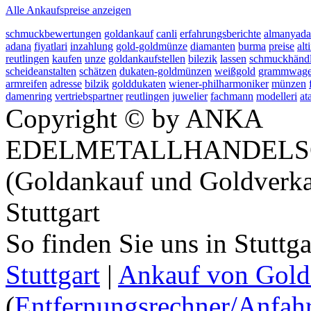
Alle Ankaufspreise anzeigen
schmuckbewertungen
goldankauf
canli
erfahrungsberichte
almanyada
adana
fiyatlari
inzahlung
gold-goldmünze
diamanten
burma
preise
alt
reutlingen
kaufen
unze
goldankaufstellen
bilezik
lassen
schmuckhändl
scheideanstalten
schätzen
dukaten-goldmünzen
weißgold
grammwag
armreifen
adresse
bilzik
golddukaten
wiener-philharmoniker
münzen
damenring
vertriebspartner
reutlingen
juwelier
fachmann
modelleri
at
Copyright © by ANKA
EDELMETALLHANDELS
(Goldankauf und Goldverka
Stuttgart
So finden Sie uns in Stuttg
Stuttgart
|
Ankauf von Gold 
(
Entfernungsrechner/Anfahr