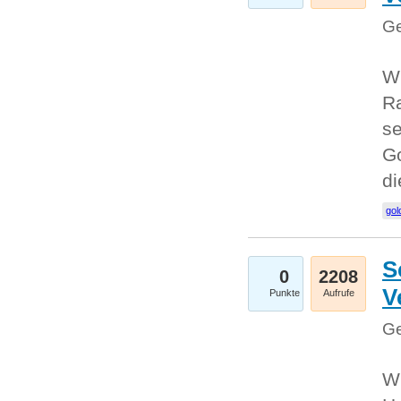
Ge
Wi
Ra
se
Go
d
gol
S
0
2208
V
Punkte
Aufrufe
Ge
Wi