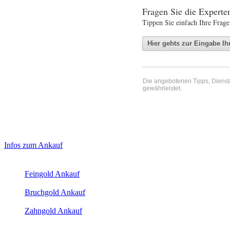
Fragen Sie die Expert
Tippen Sie einfach Ihre Frage
Die angebotenen Tipps, Dienste 
gewährleistet.
Haupt-
Laufend aktualisierte Ankaufspreise...
Infos zum Ankauf
Sidebar
Aktuelle Preise Heute:
(Primary)
Feingold Ankauf
2026-08-07 - 00:33:50
-
23:50
Bruchgold Ankauf
2026-08-07 - 00:33:50
-
23:50
Zahngold Ankauf
2026-08-07 - 00:33:50
-
23:50