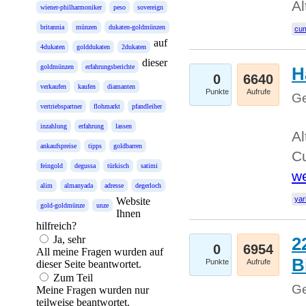
Al
wiener-philharmoniker
peso
sovereign
britannia
münzen
dukaten-goldmünzen
cum
auf
4dukaten
golddukaten
2dukaten
dieser
goldmünzen
erfahrungsberichte
H
0
6640
verkaufen
kaufen
diamanten
Punkte
Aufrufe
Ge
vertriebspartner
flohmarkt
pfandleiher
inzahlung
erfahrung
lassen
Al
ankaufspreise
tipps
goldbarren
Cu
feingold
degussa
türkisch
satimi
we
alim
almanyada
adresse
degerloch
yar
Website
gold-goldmünze
unze
Ihnen
hilfreich?
Ja, sehr
2
0
6954
All meine Fragen wurden auf
B
Punkte
Aufrufe
dieser Seite beantwortet.
Zum Teil
Ge
Meine Fragen wurden nur
teilweise beantwortet.