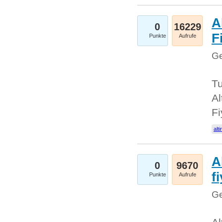
A
0
16229
Fi
Punkte
Aufrufe
Ge
Tu
Al
Fi
alti
A
0
9670
f
Punkte
Aufrufe
Ge