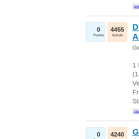
gol
D
0
4455
A
Punkte
Aufrufe
Ge
1 
(
Ve
Fr
St
1du
G
0
4240