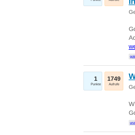
I
Ge
Go
Ad
we
gol
W
1
1749
Punkte
Aufrufe
Ge
Wi
G
un