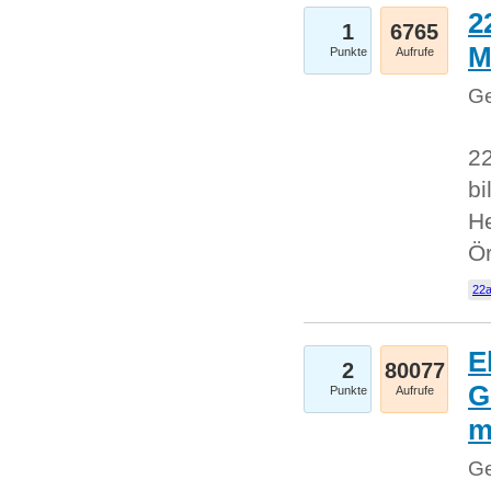
2
1
6765
M
Punkte
Aufrufe
Ge
22
bi
He
Ö
22a
E
2
80077
G
Punkte
Aufrufe
Ge