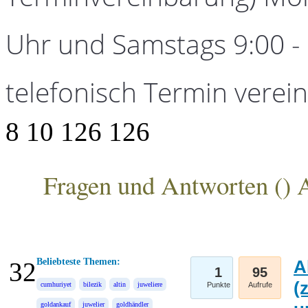
Uhr und Samstags 9:00 - 1
telefonisch Termin verei
8
10
126
126
Fragen und Antworten (
) 
ANKA Edelmetallhandelsgesellschaft mbH
Beliebteste Themen:
A
32
1
95
(
cumhuriyet
bilezik
altin
juweliere
Punkte
Aufrufe
goldankauf
juwelier
goldhändler