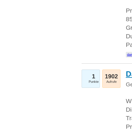
Pr
85
Gr
Du
Pa
dam
D
1
1902
Punkte
Aufrufe
Ge
W
Di
Tr
Pr