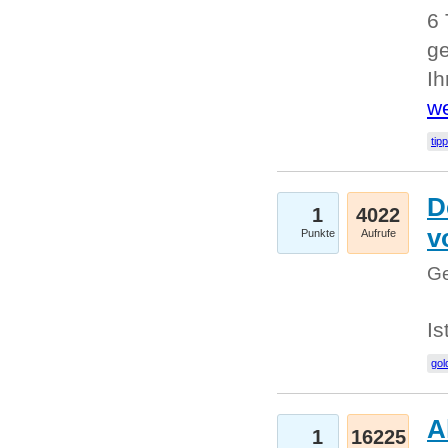
6 
ge
I
we
tip
D
1
4022
v
Punkte
Aufrufe
Ge
Is
gol
A
1
16225