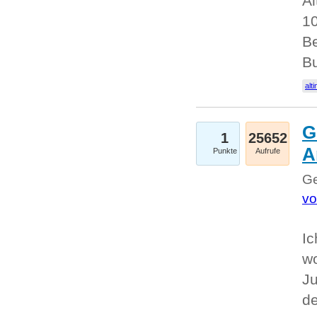
Al
10
Be
Bu
alti
G
1
25652
A
Punkte
Aufrufe
Ge
vo
Ic
w
Ju
d