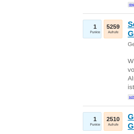
rin
S
1
5259
G
Punkte
Aufrufe
Ge
W
v
Al
is
sc
G
1
2510
G
Punkte
Aufrufe