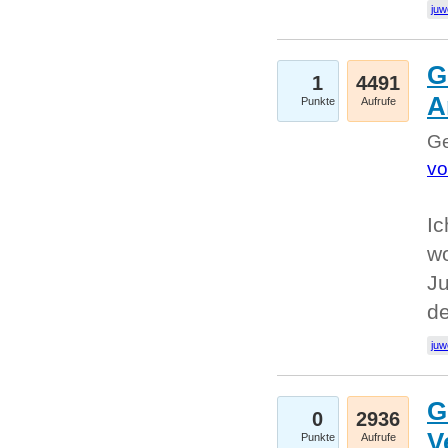
juw
G
1
4491
A
Punkte
Aufrufe
Ge
vo
Ic
w
Ju
d
juw
G
0
2936
V
Punkte
Aufrufe