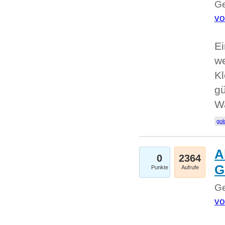
Ge
vo
Ei
we
Kl
gü
W
gol
A
0
2364
G
Punkte
Aufrufe
Ge
vo