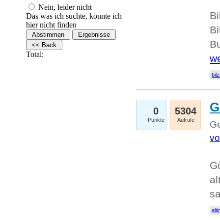
Nein, leider nicht
Bi
Das was ich suchte, konnte ich
hier nicht finden
Bi
Bu
Total:
we
bilz
G
0
5304
Punkte
Aufrufe
Ge
vo
Gü
al
sa
alti