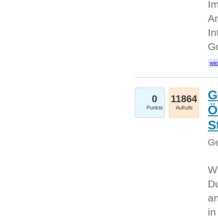
Im
An
In
G
wie
G
0
11864
Ö
Punkte
Aufrufe
S
Ge
Wi
Du
an
i