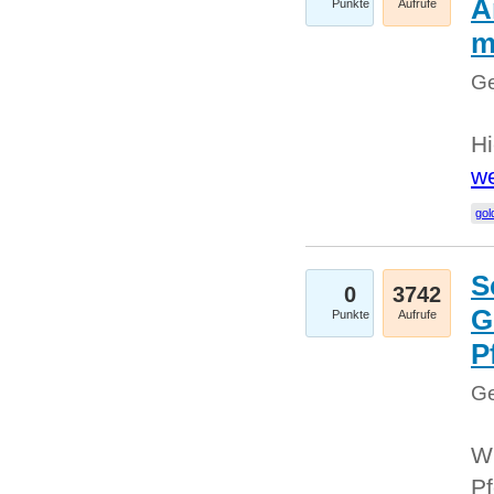
A
Punkte
Aufrufe
m
Ge
Hi
we
gol
S
0
3742
G
Punkte
Aufrufe
P
Ge
Wi
Pf