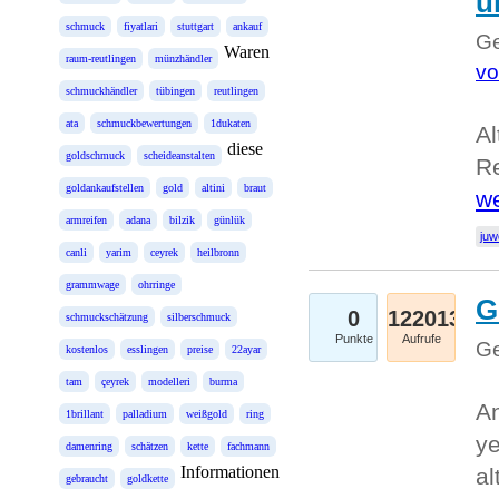
u
schmuck
fiyatlari
stuttgart
ankauf
Ge
Waren
raum-reutlingen
münzhändler
vo
schmuckhändler
tübingen
reutlingen
ata
schmuckbewertungen
1dukaten
Al
diese
goldschmuck
scheideanstalten
Re
goldankaufstellen
gold
altini
braut
we
armreifen
adana
bilzik
günlük
juw
canli
yarim
ceyrek
heilbronn
grammwage
ohrringe
G
0
122013
schmuckschätzung
silberschmuck
Punkte
Aufrufe
Ge
kostenlos
esslingen
preise
22ayar
tam
çeyrek
modelleri
burma
An
1brillant
palladium
weißgold
ring
ye
damenring
schätzen
kette
fachmann
Informationen
al
gebraucht
goldkette