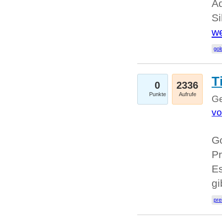
A
Si
we
go
T
0
2336
Punkte
Aufrufe
Ge
vo
Go
Pr
Es
g
pre