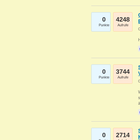
0
4248
Punkte
Aufrufe
G
0
3744
Punkte
Aufrufe
G
W
s
0
2714