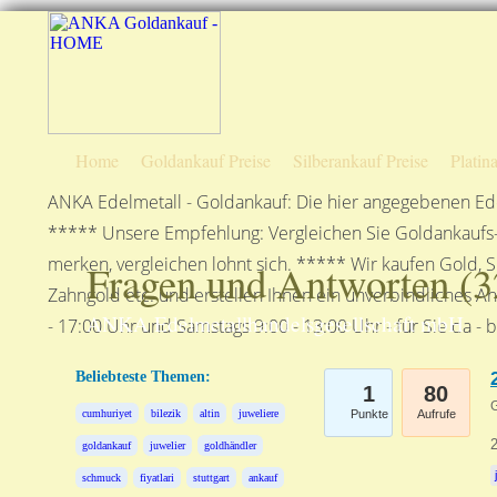
Home
Goldankauf Preise
Silberankauf Preise
Platin
ANKA Edelmetall - Goldankauf: Die hier angegebenen Ede
***** Unsere Empfehlung: Vergleichen Sie Goldankaufs-P
merken, vergleichen lohnt sich. ***** Wir kaufen Gold, S
Fragen und Antworten (
3
Zahngold etc. und erstellen Ihnen ein unverbindliches A
ANKA Edelmetallhandelsgesellschaft mbH
- 17:00 Uhr und Samstags 9:00 - 13:00 Uhr - für Sie da - 
Beliebteste Themen:
1
80
G
cumhuriyet
bilezik
altin
juweliere
Punkte
Aufrufe
2
goldankauf
juwelier
goldhändler
schmuck
fiyatlari
stuttgart
ankauf