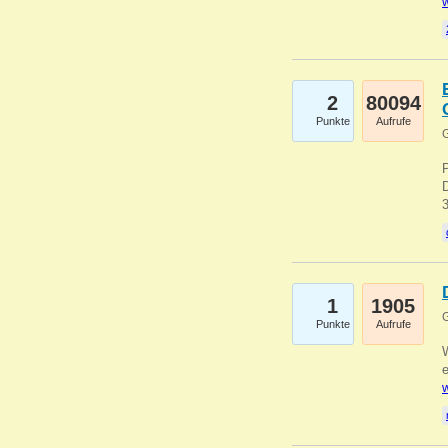
w
2
80094
Punkte
Aufrufe
G
1
1905
G
Punkte
Aufrufe
e
w