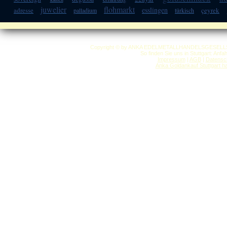
juwelier
flohmarkt
esslingen
adresse
çeyrek
palladium
türkisch
Copyright © by ANKA EDELMETALLHANDELSGESELLSCHAF
So finden Sie uns in Stuttgart: Anf
Impressum
|
AGB
|
Datensc
Anka Goldankauf Stuttgart
h