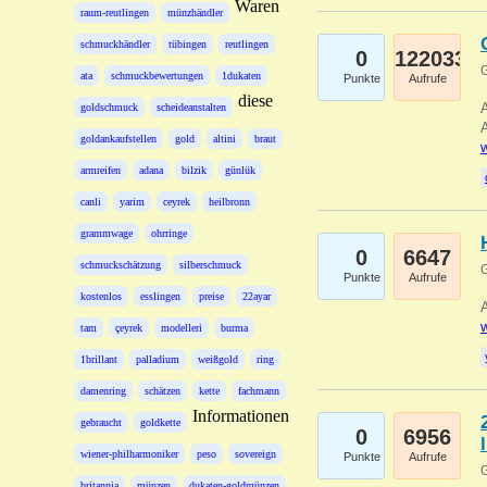
Waren
raum-reutlingen
münzhändler
schmuckhändler
tübingen
reutlingen
0
122033
G
ata
schmuckbewertungen
1dukaten
Punkte
Aufrufe
diese
A
goldschmuck
scheideanstalten
A
goldankaufstellen
gold
altini
braut
w
armreifen
adana
bilzik
günlük
canli
yarim
ceyrek
heilbronn
grammwage
ohrringe
0
6647
schmuckschätzung
silberschmuck
G
Punkte
Aufrufe
kostenlos
esslingen
preise
22ayar
A
w
tam
çeyrek
modelleri
burma
1brillant
palladium
weißgold
ring
damenring
schätzen
kette
fachmann
Informationen
gebraucht
goldkette
0
6956
wiener-philharmoniker
peso
sovereign
Punkte
Aufrufe
G
britannia
münzen
dukaten-goldmünzen