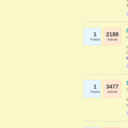
s
1
2188
G
Punkte
Aufrufe
O
w
1
3477
G
Punkte
Aufrufe
W