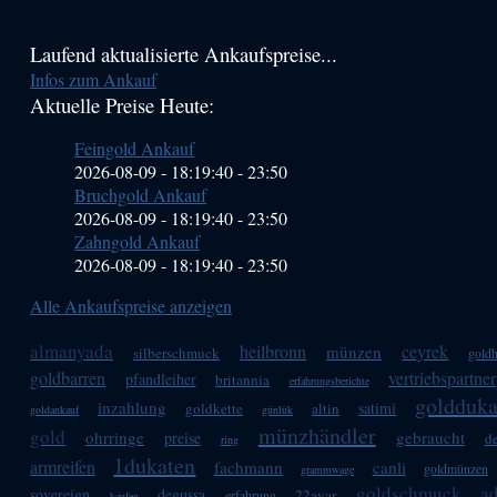
Haupt-
Laufend aktualisierte Ankaufspreise...
Infos zum Ankauf
Sidebar
Aktuelle Preise Heute:
(Primary)
Feingold Ankauf
2026-08-09 - 18:19:40
-
23:50
Bruchgold Ankauf
2026-08-09 - 18:19:40
-
23:50
Zahngold Ankauf
2026-08-09 - 18:19:40
-
23:50
Alle Ankaufspreise anzeigen
almanyada
heilbronn
ceyrek
münzen
silberschmuck
goldh
goldbarren
vertriebspartner
pfandleiher
britannia
erfahrungsberichte
goldduka
inzahlung
satimi
goldkette
altin
goldankauf
günlük
münzhändler
gold
ohrringe
gebraucht
preise
d
ring
1dukaten
armreifen
fachmann
canli
goldmünzen
grammwage
goldschmuck
a
sovereign
degussa
22ayar
erfahrung
kaufen