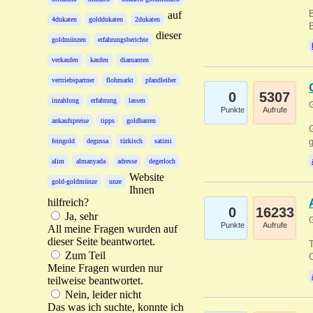
B
auf
4dukaten
golddukaten
2dukaten
B
dieser
goldmünzen
erfahrungsberichte
verkaufen
kaufen
diamanten
vertriebspartner
flohmarkt
pfandleiher
0
5307
inzahlung
erfahrung
lassen
G
Punkte
Aufrufe
ankaufspreise
tipps
goldbarren
G
g
feingold
degussa
türkisch
satimi
alim
almanyada
adresse
degerloch
Website
gold-goldmünze
unze
Ihnen
hilfreich?
0
16233
Ja, sehr
G
Punkte
Aufrufe
All meine Fragen wurden auf
dieser Seite beantwortet.
T
Zum Teil
O
Meine Fragen wurden nur
teilweise beantwortet.
Nein, leider nicht
Das was ich suchte, konnte ich