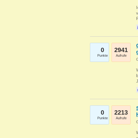
0
2941
Punkte
Aufrufe
G
b
0
2213
Punkte
Aufrufe
G
W