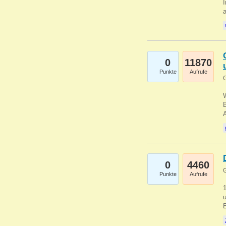
I
a
0
11870
Punkte
Aufrufe
G
B
0
4460
G
Punkte
Aufrufe
u