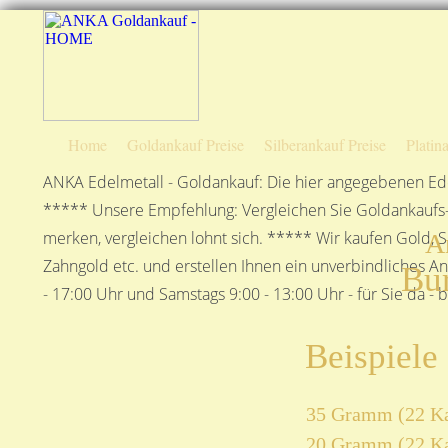
Home
Goldankauf Preise
Silberankauf Preise
Platin
ANKA Edelmetall - Goldankauf: Die hier angegebenen Ede
***** Unsere Empfehlung: Vergleichen Sie Goldankaufs-P
merken, vergleichen lohnt sich. ***** Wir kaufen Gold, S
A
Zahngold etc. und erstellen Ihnen ein unverbindliches A
Bu
- 17:00 Uhr und Samstags 9:00 - 13:00 Uhr - für Sie da - 
Beispiele
35 Gramm (22 Ka
20 Gramm (22 Ka