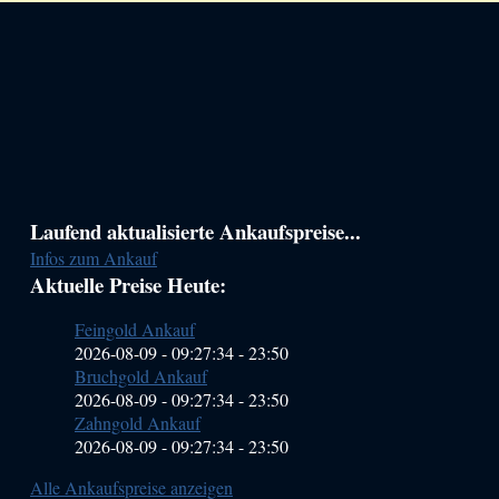
Haupt-
Laufend aktualisierte Ankaufspreise...
Infos zum Ankauf
Sidebar
Aktuelle Preise Heute:
(Primary)
Feingold Ankauf
2026-08-09 - 09:27:34
-
23:50
Bruchgold Ankauf
2026-08-09 - 09:27:34
-
23:50
Zahngold Ankauf
2026-08-09 - 09:27:34
-
23:50
Alle Ankaufspreise anzeigen