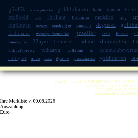
günlük
golddukaten
braut
kette
kaufen
erfahrungsberichte
weißgold
1brillant
modelleri
er
britannia
ring
tam
degussa
goldhä
reutlingen
cumhuriyet
damenring
gebraucht
juwelier
fachmann
canli
bilezik
wiener-philharmoniker
si
22ayar
adana
diamanten
flohmarkt
du
münzhändler
schmuckbewertu
verkaufen
ankaufspreise
heilbronn
ata
goldbarren
stuttgart
unze
bilz
fiyatlari
lassen
goldankaufstellen
Copyright © by ANKA EDELMETALLHANDELSGESELLSCHAF
So finden Sie uns in Stuttgart: Anf
Impressum
|
AGB
|
Datensc
Anka Goldankauf Stuttgart
h
Ihre Merkliste v. 09.08.2026
Auszahlung:
Euro