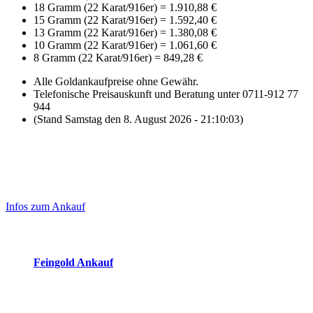
18 Gramm (22 Karat/916er)
=
1.910,88 €
15 Gramm (22 Karat/916er)
=
1.592,40 €
13 Gramm (22 Karat/916er)
=
1.380,08 €
10 Gramm (22 Karat/916er)
=
1.061,60 €
8 Gramm (22 Karat/916er)
=
849,28 €
Alle Goldankaufpreise ohne Gewähr.
Telefonische Preisauskunft und Beratung unter 0711-912 77
944
(Stand Samstag den 8. August 2026 - 21:10:03)
Laufend aktualisierte Ankaufspreise...
Haupt-
Sidebar
Infos zum Ankauf
(Primary)
Aktuelle Preise Heute:
Feingold Ankauf
2026-08-08 - 21:10:03
-
23:50