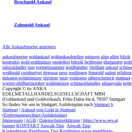
Bruchgold Ankauf
2026-08-08 - 21:10:03
-
23:50
Zahngold Ankauf
2026-08-08 - 21:10:03
-
23:50
Alle Ankaufspreise anzeigen
ankaufspreise
goldankauf
goldankaufstellen
münzen
alim
altini
bilzik
kostenlos
gold-goldmünze
modelleri
bilezik
heilbronn
diamanten
gol
münzhändler
tam
vertriebspartner
goldhändler
1brillant
ankauf
schmu
weißgold
cumhuriyet
degussa
peso
reutlingen
feingold
satimi
erfahru
dukaten-goldmünzen
ohrringe
unze
esslingen
silberschmuck
stuttgart
wiener-philharmoniker
goldmünzen
schmuckhändler
almanyada
kette
Copyright © by ANKA
EDELMETALLHANDELSGESELLSCHAFT MBH
(Goldankauf und Goldverkauf), Felix-Dahn-Str.4, 70597 Stuttgart
So finden Sie uns in Stuttgart: Anfahrtsplan nach
Stuttgart
h
Stuttgart
|
Ankauf von Gold in Stuttgart
(
Entfernungsrechner/Anfahrtsplan
)
Impressum
|
AGB
|
Datenschutzerklärung
|
https://www.oev.at
banner
KONTAKT
Anwalt-Tipp
Anwalt-Tipp
Kurierdienste Reutlingen
Taxi Reutlingen
www.moeblierte-