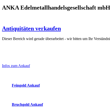
ANKA Edelmetallhandelsgesellschaft mb
Antiquitäten verkaufen
Dieser Bereich wird gerade überarbeitet - wir bitten um Ihr Verständni
Laufend aktualisierte Ankaufspreise...
Haupt-
Sidebar
Infos zum Ankauf
(Primary)
Aktuelle Preise Heute:
Feingold Ankauf
2026-08-07 - 23:16:47
-
22:50
Bruchgold Ankauf