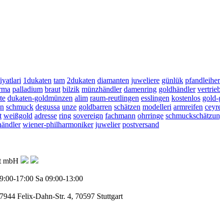
fiyatlari
1dukaten
tam
2dukaten
diamanten
juweliere
günlük
pfandleiher
rma
palladium
braut
bilzik
münzhändler
damenring
goldhändler
vertrie
te
dukaten-goldmünzen
alim
raum-reutlingen
esslingen
kostenlos
gold
en
schmuck
degussa
unze
goldbarren
schätzen
modelleri
armreifen
ceyr
t
weißgold
adresse
ring
sovereign
fachmann
ohrringe
schmuckschätzu
ändler
wiener-philharmoniker
juwelier
postversand
ft mbH
9:00-17:00
Sa 09:00-13:00
77944
Felix-Dahn-Str. 4, 70597 Stuttgart