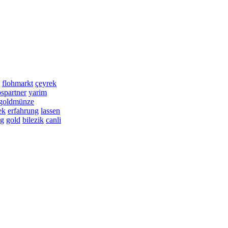
flohmarkt
çeyrek
bspartner
yarim
-goldmünze
ek
erfahrung
lassen
ng
gold
bilezik
canli