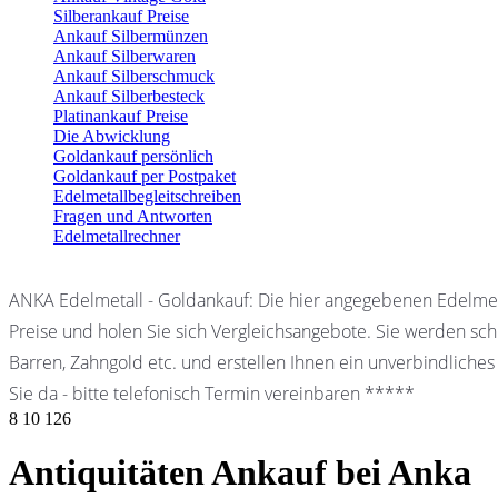
Silberankauf Preise
Ankauf Silbermünzen
Ankauf Silberwaren
Ankauf Silberschmuck
Ankauf Silberbesteck
Platinankauf Preise
Die Abwicklung
Goldankauf persönlich
Goldankauf per Postpaket
Edelmetallbegleitschreiben
Fragen und Antworten
Edelmetallrechner
ANKA Edelmetall - Goldankauf: Die hier angegebenen Edelmet
Preise und holen Sie sich Vergleichsangebote. Sie werden schn
Barren, Zahngold etc. und erstellen Ihnen ein unverbindliches
Sie da - bitte telefonisch Termin vereinbaren *****
8
10
126
Antiquitäten Ankauf bei Anka