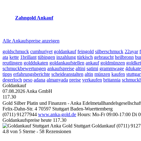
2026-08-07 - 23:16:47
-
22:50
Zahngold Ankauf
2026-08-07 - 23:16:47
-
22:50
Alle Ankaufspreise anzeigen
goldschmuck
cumhuriyet
goldankauf
feingold
silberschmuck
22ayar
ata
kette
1brillant
tübingen
inzahlung
türkisch
gebraucht
heilbronn
bu
reutlingen
golddukaten
goldankaufstellen
ankauf
goldmünzen
goldket
schmuckbewertungen
ankaufspreise
altini
satimi
grammwage
4dukat
tipps
erfahrungsberichte
scheideanstalten
altin
münzen
kaufen
stuttgar
degerloch
peso
adana
almanyada
preise
verkaufen
britannia
schmuckh
Goldankauf
07.08.2026
Anka GmbH
117.30
Gold Silber Platin und Finanzen - Anka Edelmetallhandelsgesellscha
Felix-Dahn-Str. 4
70597
Stuttgart
Baden-Wuerttemberg
(0711) 91277944
www.anka-gold.de
Hours:
Mo-Fr 09:00-17:00
Di 0
Goldankaufspreise heute
117.30
Anka Gold Stuttgart
Goldankauf
(0711) 912
4.8
von
5
Sterne -
58
Rezensionen