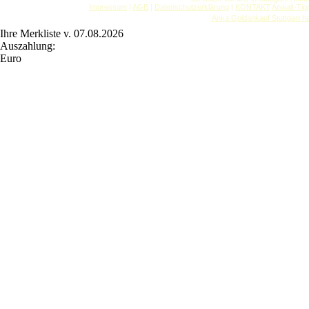
Impressum
|
AGB
|
Datenschutzerklärung
|
KONTAKT
Anwalt-Tip
Anka Goldankauf Stuttgart
h
Ihre Merkliste v. 07.08.2026
Auszahlung:
Euro