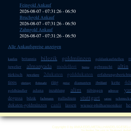
Feingold Ankauf
2026-08-07 - 07:31:26
-
06:50
Bruchgold Ankauf
2026-08-07 - 07:31:26
-
06:50
Zahngold Ankauf
2026-08-07 - 07:31:26
-
06:50
Alle Ankaufspreise anzeigen
bilezik
goldmünzen
m
britannia
goldankaufstellen
kaufen
almanyada
altin
modelleri
gebraucht
juwelier
burma
2dukaten
golddukaten
türkisch
erfahrungsbericht
juweliere
4d
tipps
ring
kette
diamanten
1brillant
ohrringe
flohmarkt
preise
alim
ya
adana
tübingen
inzahlung
goldhändler
adresse
stuttgart
degussa
palladium
bilzik
schmucks
fachmann
satimi
canli
dukaten-goldmünzen
lassen
he
wiener-philharmoniker
Copyright © by ANKA EDELMETALLHANDELSGESELLSCHAF
So finden Sie uns in Stuttgart: Anf