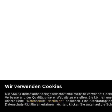
Wir verwenden Cookies
Die ANKA Edelmetallhandelsgesellschaft mbH Website verwendet Cookie
Verbesserung der Qualität unserer Website zu erstellen. Sie können uns
unsere Seite
"Datenschutz-Richtlinien"
besuchen. Eine Standardoption 
Datenschutz-Richtlinien erfahren möchten, klicken Sie unten auf die Sch