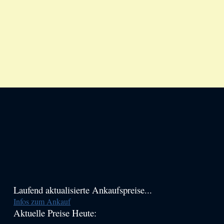
Haupt-
Laufend aktualisierte Ankaufspreise...
Infos zum Ankauf
Sidebar
Aktuelle Preise Heute:
(Primary)