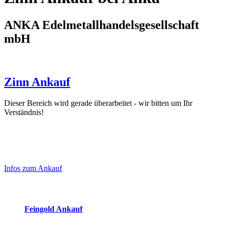
ANKA Edelmetallhandelsgesellschaft
mbH
Zinn Ankauf
Dieser Bereich wird gerade überarbeitet - wir bitten um Ihr
Verständnis!
Laufend aktualisierte Ankaufspreise...
Haupt-
Sidebar
Infos zum Ankauf
(Primary)
Aktuelle Preise Heute:
Feingold Ankauf