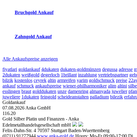
2026-08-07 - 10:14:37
-
09:50
Bruchgold Ankauf
2026-08-07 - 10:14:37
-
09:50
Zahngold Ankauf
2026-08-07 - 10:14:37
-
09:50
Alle Ankaufspreise anzeigen
fiyatlari
goldankauf
4dukaten
dukaten-goldmünzen
degussa
adresse
m
2dukaten
weißgold
degerloch
1brillant
inzahlung
vertriebspartner
geb
bilzik
kostenlos
ceyrek
altin
armreifen
yarim
goldschmuck
preise
22a
ankauf
schmuck
ankaufspreise
wiener-philharmoniker
alim
altini
silb
esslingen
braut
golddukaten
unze
damenring
almanyada
juwelier
pfan
juweliere
1dukaten
feingold
scheideanstalten
palladium
bilezik
erfahr
Goldankauf
07.08.2026
Anka GmbH
116.20
Gold Silber Platin und Finanzen - Anka
Edelmetallhandelsgesellschaft mbH
Felix-Dahn-Str. 4
70597
Stuttgart
Baden-Wuerttemberg
(0711) 91277944
www.anka-gold.de
Hours:
Mo-Fr 09:00-17:00
Di