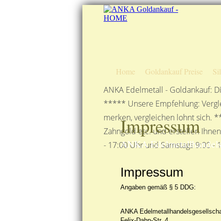
Home
Goldankauf Preise
Si
ANKA Edelmetall - Goldankauf: Di
***** Unsere Empfehlung: Vergle
merken, vergleichen lohnt sich. *
Impressum
Zahngold etc. und erstellen Ihne
ANKA Edelmetallhandelsge
- 17:00 Uhr und Samstags 9:00 - 1
Impressum
Angaben gemäß § 5 DDG:
ANKA Edelmetallhandelsgesellsch
Felix-Dahn-Str. 4