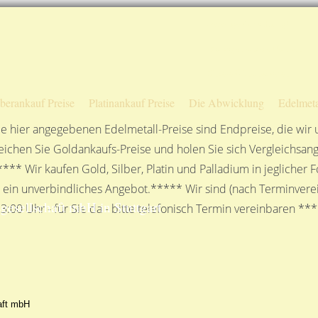
Sofortige Auszahlung!
Das sagen unsere Kunden
Unsere Öffnungszeiten
lberankauf Preise
Platinankauf Preise
Die Abwicklung
Edelmeta
e hier angegebenen Edelmetall-Preise sind Endpreise, die wir
ichen Sie Goldankaufs-Preise und holen Sie sich Vergleichsang
**** Wir kaufen Gold, Silber, Platin und Palladium in jeglicher
n ein unverbindliches Angebot.***** Wir sind (nach Terminverei
sellschaft mbH in Stuttgart
3:00 Uhr - für Sie da - bitte telefonisch Termin vereinbaren **
aft mbH