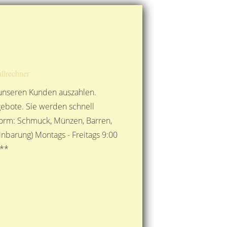
Route berechnen
So finden Sie uns
Gold mit der Post senden
llrechner
 unseren Kunden auszahlen.
ebote. Sie werden schnell
 Form: Schmuck, Münzen, Barren,
nbarung) Montags - Freitags 9:00
***