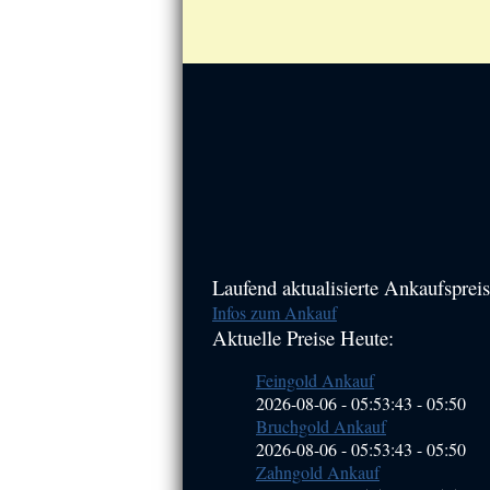
Haupt-
Laufend aktualisierte Ankaufspreis
Infos zum Ankauf
Sidebar
Aktuelle Preise Heute:
(Primary)
Feingold Ankauf
2026-08-06 - 05:53:43
-
05:50
Bruchgold Ankauf
2026-08-06 - 05:53:43
-
05:50
Zahngold Ankauf