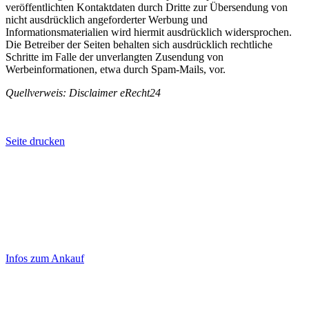
veröffentlichten Kontaktdaten durch Dritte zur Übersendung von
nicht ausdrücklich angeforderter Werbung und
Informationsmaterialien wird hiermit ausdrücklich widersprochen.
Die Betreiber der Seiten behalten sich ausdrücklich rechtliche
Schritte im Falle der unverlangten Zusendung von
Werbeinformationen, etwa durch Spam-Mails, vor.
Quellverweis: Disclaimer eRecht24
Seite drucken
Laufend aktualisierte Ankaufspreise...
Haupt-
Sidebar
Infos zum Ankauf
(Primary)
Aktuelle Preise Heute: