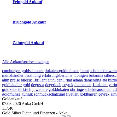
Feingold Ankauf
2026-08-08 - 15:35:04
-
23:50
Bruchgold Ankauf
2026-08-08 - 15:35:04
-
23:50
Zahngold Ankauf
2026-08-08 - 15:35:04
-
23:50
Alle Ankaufspreise anzeigen
cumhuriyet
goldschmuck
dukaten-goldmünzen
braut
schmuckbewert
münzhändler
inzahlung
erfahrungsberichte
tübingen
britannia
silbers
alim
preise
bilezik
1brillant
altini
canli
ring
adana
damenring
ata
bilzi
goldhändler
gold
degussa
degerloch
ceyrek
diamanten
1dukaten
yari
goldkette
türkisch
juweliere
golddukaten
ohrringe
scheideanstalten
2d
goldmünze
günlük
schmuckschätzung
fiyatlari
goldbarren
çeyrek
alm
Goldankauf
07.08.2026
Anka GmbH
117.40
Gold Silber Platin und Finanzen - Anka