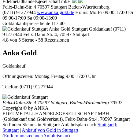
Edelmetallhandelsgesellschaft mbH
Felix-Dahn-Str. 4
70597
Stuttgart
Baden-Wuerttemberg
(0711) 91277944
www.anka-gold.de
Hours:
Mo-Fr 09:00-17:00
Di
09:00-17:00
Sa 09:00-13:00
Goldankaufspreise heute
117.40
Anka Gold Stuttgart
Goldankauf
(0711)
91277944
Felix-Dahn-Str. 4, 70597 Stuttgart
4.8
von
5
Sterne -
58
Rezensionen
Anka Gold
Goldankauf
Öffnungszeiten:
Montag-Freitag 9:00-17:00 Uhr
Telefon:
(0711) 91277944
Felix-Dahn-Str. 4
70597 Stuttgart
,
Baden-Württemberg
70597
Copyright © by ANKA
EDELMETALLHANDELSGESELLSCHAFT MBH
(Goldankauf und Goldverkauf), Felix-Dahn-Str.4, 70597 Stuttgart
So finden Sie uns in Stuttgart: Anfahrtsplan nach
Stuttgart
h
Stuttgart
|
Ankauf von Gold in Stuttgart
(
Entfernungsrechner/Anfahrtsplan
)