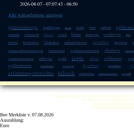
2026-08-07 - 07:07:43
-
06:50
Alle Ankaufspreise anzeigen
grammwage
gebrau
reutlingen
kette
tam
satimi
adana
peso
braut
esslingen
canli
schmuck
stuttgart
ata
günlük
juwelier
preise
kostenlos
2dukaten
ankaufspreise
degussa
ohrringe
schmuckbewertungen
palladium
goldankaufstellen
damenr
tipps
altin
adresse
erfahrung
gold
gol
vertriebspartner
fiyatlari
g
goldmünzen
juweliere
pfandleiher
sovereign
erfahrungsberichte
bilezik
armreifen
ceyrek
scheideanstalten
Copyright © by ANKA EDELMETALLHANDELSGESELLSCHAF
So finden Sie uns in Stuttgart: Anf
Impressum
|
AGB
|
Datensc
Anka Goldankauf Stuttgart
h
Ihre Merkliste v. 07.08.2026
Auszahlung:
Euro