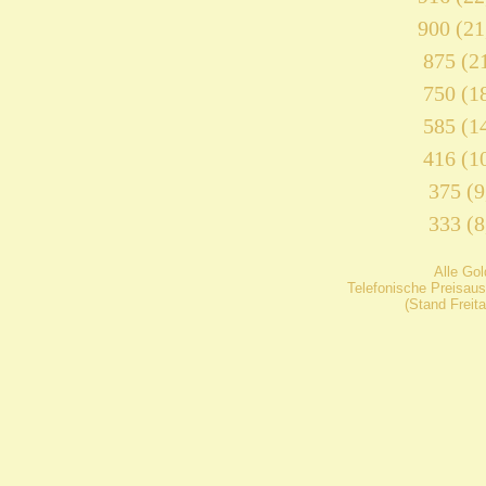
900 (21
875 (21
750 (18
585 (14
416 (10
375 (9
333 (8
Alle Go
Telefonische Preisaus
(Stand Freit