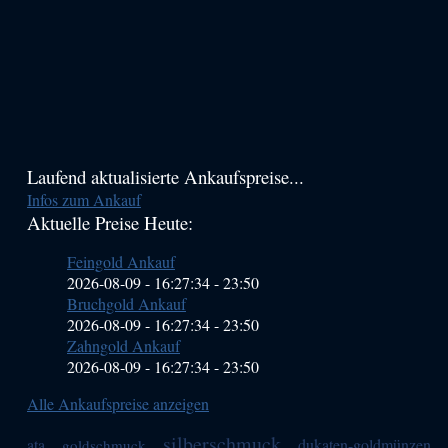
Haupt-
Laufend aktualisierte Ankaufspreise...
Infos zum Ankauf
Sidebar
Aktuelle Preise Heute:
(Primary)
Feingold Ankauf
2026-08-09 - 16:27:34
-
23:50
Bruchgold Ankauf
2026-08-09 - 16:27:34
-
23:50
Zahngold Ankauf
2026-08-09 - 16:27:34
-
23:50
Alle Ankaufspreise anzeigen
silberschmuck
ata
dukaten-goldmünzen
goldschmuck