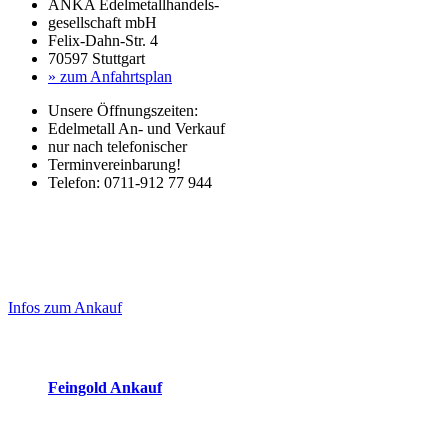
ANKA Edelmetallhandels-
gesellschaft mbH
Felix-Dahn-Str. 4
70597 Stuttgart
» zum Anfahrtsplan
Unsere Öffnungszeiten:
Edelmetall An- und Verkauf
nur nach telefonischer
Terminvereinbarung!
Telefon: 0711-912 77 944
Laufend aktualisierte Ankaufspreise...
Haupt-
Sidebar
Infos zum Ankauf
(Primary)
Aktuelle Preise Heute:
Feingold Ankauf
2026-08-09 - 16:49:27
-
23:50