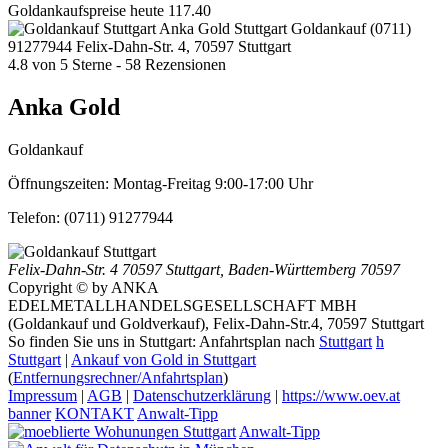
Goldankaufspreise heute
117.40
Anka Gold Stuttgart
Goldankauf
(0711)
91277944
Felix-Dahn-Str. 4, 70597 Stuttgart
4.8
von
5
Sterne -
58
Rezensionen
Anka Gold
Goldankauf
Öffnungszeiten:
Montag-Freitag 9:00-17:00 Uhr
Telefon:
(0711) 91277944
Felix-Dahn-Str. 4
70597 Stuttgart
,
Baden-Württemberg
70597
Copyright © by ANKA
EDELMETALLHANDELSGESELLSCHAFT MBH
(Goldankauf und Goldverkauf), Felix-Dahn-Str.4, 70597 Stuttgart
So finden Sie uns in Stuttgart: Anfahrtsplan nach
Stuttgart
h
Stuttgart
|
Ankauf von Gold in Stuttgart
(
Entfernungsrechner/Anfahrtsplan
)
Impressum
|
AGB
|
Datenschutzerklärung
|
https://www.oev.at
banner
KONTAKT
Anwalt-Tipp
Anwalt-Tipp