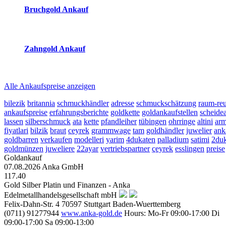
Bruchgold Ankauf
2026-08-09 - 16:49:27
-
23:50
Zahngold Ankauf
2026-08-09 - 16:49:27
-
23:50
Alle Ankaufspreise anzeigen
bilezik
britannia
schmuckhändler
adresse
schmuckschätzung
raum-reu
ankaufspreise
erfahrungsberichte
goldkette
goldankaufstellen
scheidea
lassen
silberschmuck
ata
kette
pfandleiher
tübingen
ohrringe
altini
arm
fiyatlari
bilzik
braut
ceyrek
grammwage
tam
goldhändler
juwelier
ank
goldbarren
verkaufen
modelleri
yarim
4dukaten
palladium
satimi
2duk
goldmünzen
juweliere
22ayar
vertriebspartner
çeyrek
esslingen
preise
Goldankauf
07.08.2026
Anka GmbH
117.40
Gold Silber Platin und Finanzen - Anka
Edelmetallhandelsgesellschaft mbH
Felix-Dahn-Str. 4
70597
Stuttgart
Baden-Wuerttemberg
(0711) 91277944
www.anka-gold.de
Hours:
Mo-Fr 09:00-17:00
Di
09:00-17:00
Sa 09:00-13:00