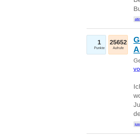
Bu
alti
G
1
25652
A
Punkte
Aufrufe
Ge
vo
Ic
w
Ju
d
juw