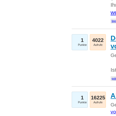
I
we
tip
D
1
4022
v
Punkte
Aufrufe
Ge
Is
gol
A
1
16225
Punkte
Aufrufe
Ge
vo