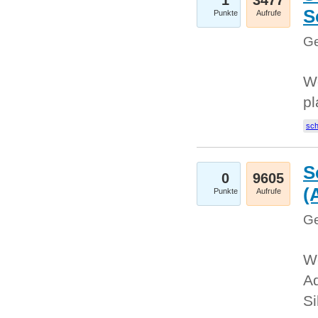
1
3477
S
Punkte
Aufrufe
Ge
Wo
pl
sc
S
0
9605
(
Punkte
Aufrufe
Ge
We
A
Si