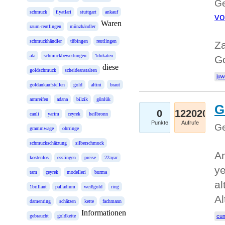
Ge
schmuck
fiyatlari
stuttgart
ankauf
vo
Waren
raum-reutlingen
münzhändler
schmuckhändler
tübingen
reutlingen
Za
ata
schmuckbewertungen
1dukaten
Go
diese
goldschmuck
scheideanstalten
juw
goldankaufstellen
gold
altini
braut
armreifen
adana
bilzik
günlük
G
0
122020
canli
yarim
ceyrek
heilbronn
Punkte
Aufrufe
Ge
grammwage
ohrringe
schmuckschätzung
silberschmuck
An
kostenlos
esslingen
preise
22ayar
ye
tam
çeyrek
modelleri
burma
al
1brillant
palladium
weißgold
ring
Al
damenring
schätzen
kette
fachmann
Informationen
gebraucht
goldkette
cum