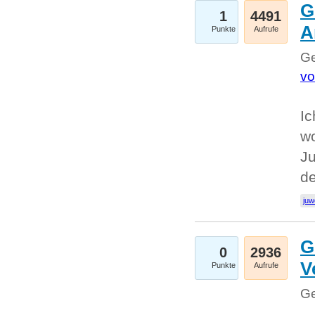
G
1
4491
A
Punkte
Aufrufe
Ge
vo
Ic
w
Ju
d
juw
G
0
2936
V
Punkte
Aufrufe
Ge