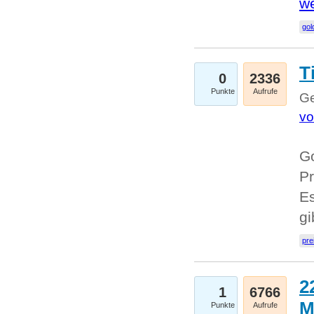
we
go
T
0
2336
Punkte
Aufrufe
Ge
vo
Go
Pr
Es
g
pre
2
1
6766
M
Punkte
Aufrufe