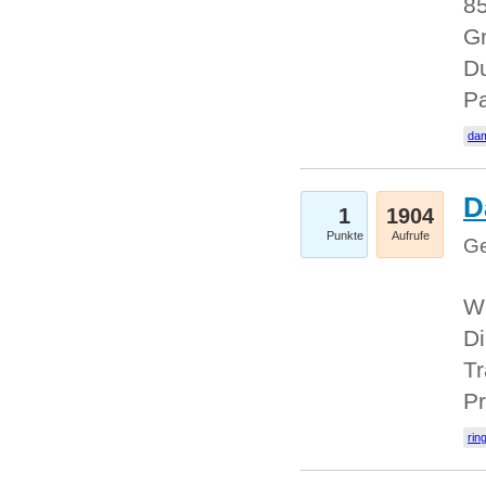
85
Gr
Du
Pa
dam
D
1
1904
Punkte
Aufrufe
Ge
W
Di
Tr
Pr
rin