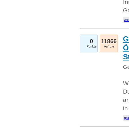
In
G
wie
G
0
11866
Ö
Punkte
Aufrufe
S
Ge
Wi
Du
an
i
gol