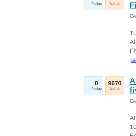
Fi
Punkte
Aufrufe
Ge
Tu
Al
Fi
alti
A
0
9670
f
Punkte
Aufrufe
Ge
Al
10
Be