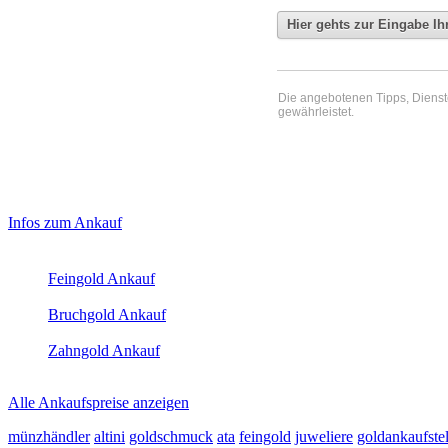
Die angebotenen Tipps, Dienste 
gewährleistet.
Haupt-
Laufend aktualisierte Ankaufspreise...
Infos zum Ankauf
Sidebar
Aktuelle Preise Heute:
(Primary)
Feingold Ankauf
2026-08-07 - 17:11:59
-
16:50
Bruchgold Ankauf
2026-08-07 - 17:11:59
-
16:50
Zahngold Ankauf
2026-08-07 - 17:11:59
-
16:50
Alle Ankaufspreise anzeigen
münzhändler
altini
goldschmuck
ata
feingold
juweliere
goldankaufste