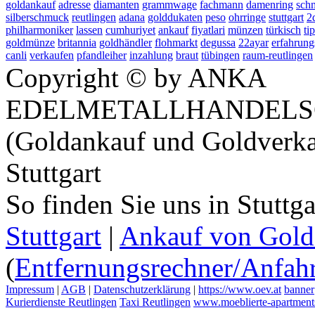
goldankauf
adresse
diamanten
grammwage
fachmann
damenring
sch
silberschmuck
reutlingen
adana
golddukaten
peso
ohrringe
stuttgart
2
philharmoniker
lassen
cumhuriyet
ankauf
fiyatlari
münzen
türkisch
ti
goldmünze
britannia
goldhändler
flohmarkt
degussa
22ayar
erfahrung
canli
verkaufen
pfandleiher
inzahlung
braut
tübingen
raum-reutlingen
Copyright © by ANKA
EDELMETALLHANDELS
(Goldankauf und Goldverka
Stuttgart
So finden Sie uns in Stuttg
Stuttgart
|
Ankauf von Gold 
(
Entfernungsrechner/Anfahr
Impressum
|
AGB
|
Datenschutzerklärung
|
https://www.oev.at
banner
Kurierdienste Reutlingen
Taxi Reutlingen
www.moeblierte-apartments-