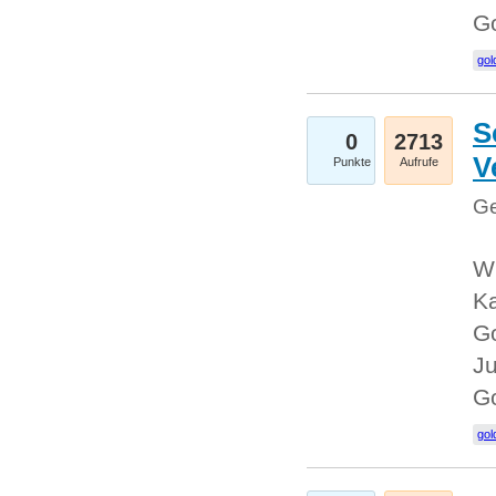
G
gol
S
0
2713
V
Punkte
Aufrufe
Ge
Wi
Ka
Go
Ju
G
gol