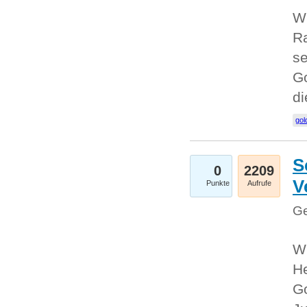
Wi
Ra
se
Go
d
gol
S
0
2209
V
Punkte
Aufrufe
Ge
Wi
He
Go