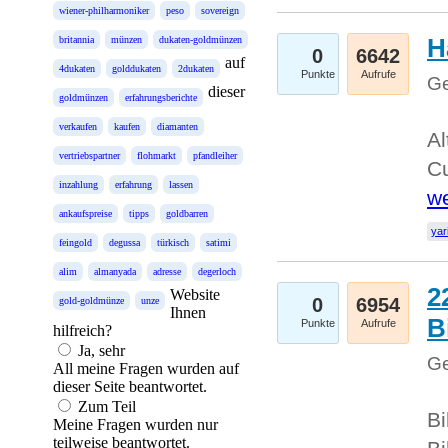
wiener-philharmoniker
peso
sovereign
H
britannia
münzen
dukaten-goldmünzen
0
6642
auf
4dukaten
golddukaten
2dukaten
Punkte
Aufrufe
Ge
dieser
goldmünzen
erfahrungsberichte
verkaufen
kaufen
diamanten
Al
vertriebspartner
flohmarkt
pfandleiher
Cu
inzahlung
erfahrung
lassen
we
ankaufspreise
tipps
goldbarren
yar
feingold
degussa
türkisch
satimi
alim
almanyada
adresse
degerloch
2
Website
0
6954
gold-goldmünze
unze
Ihnen
B
Punkte
Aufrufe
hilfreich?
Ja, sehr
Ge
All meine Fragen wurden auf
dieser Seite beantwortet.
Zum Teil
Bi
Meine Fragen wurden nur
teilweise beantwortet.