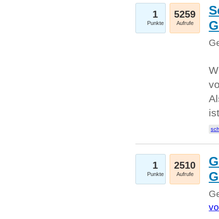
S
1
5259
G
Punkte
Aufrufe
Ge
W
v
Al
is
sc
G
1
2510
G
Punkte
Aufrufe
Ge
vo