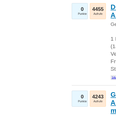
D
0
4455
A
Punkte
Aufrufe
Ge
1 
(
Ve
Fr
St
1du
G
0
4243
A
Punkte
Aufrufe
m