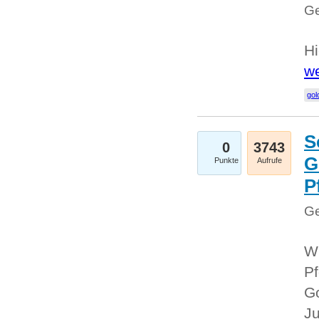
Ge
Hi
we
gol
S
0
3743
G
Punkte
Aufrufe
P
Ge
Wi
Pf
Go
Ju