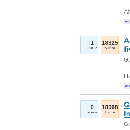
Al
alti
A
1
18325
fi
Punkte
Aufrufe
Ge
H
al
G
0
18068
I
Punkte
Aufrufe
Ge