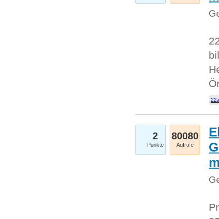
Ge
22
bi
He
Ö
22a
E
2
80080
G
Punkte
Aufrufe
Ge
Pr