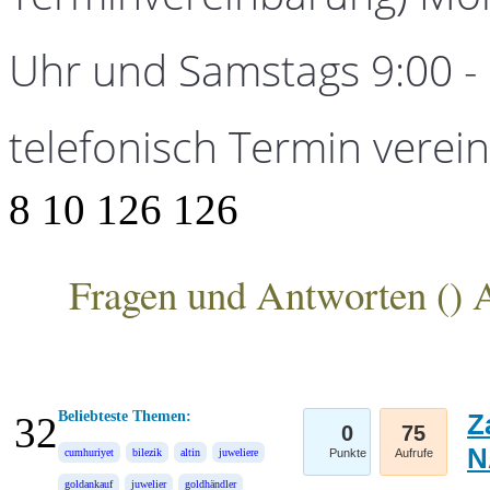
Uhr und Samstags 9:00 - 1
telefonisch Termin verei
8
10
126
126
Fragen und Antworten (
) 
ANKA Edelmetallhandelsgesellschaft mbH
Beliebteste Themen:
Z
32
0
75
N
cumhuriyet
bilezik
altin
juweliere
Punkte
Aufrufe
goldankauf
juwelier
goldhändler