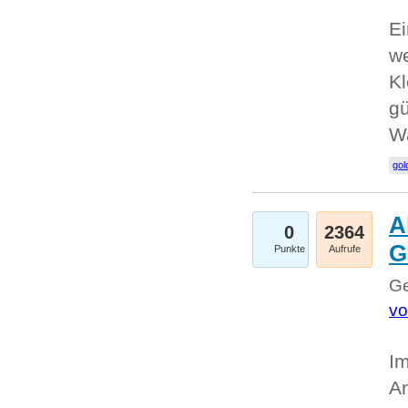
Ei
we
Kl
gü
W
gol
A
0
2364
G
Punkte
Aufrufe
Ge
vo
Im
An