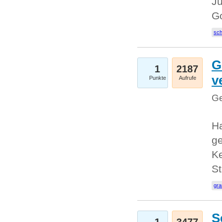
Ju
G
sc
G
1
2187
v
Punkte
Aufrufe
Ge
H
ge
Ke
S
gr
S