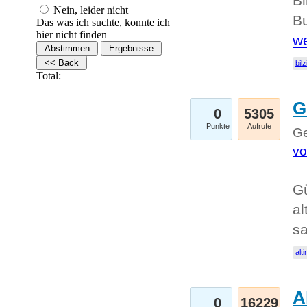
Bi
Nein, leider nicht
Bu
Das was ich suchte, konnte ich
hier nicht finden
we
bilz
Total:
G
0
5305
Punkte
Aufrufe
Ge
vo
Gü
al
sa
alti
A
0
16229