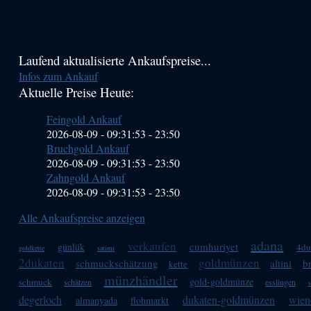
Haupt-
Laufend aktualisierte Ankaufspreise...
Infos zum Ankauf
Sidebar
Aktuelle Preise Heute:
(Primary)
Feingold Ankauf
2026-08-09 - 09:31:53
-
23:50
Bruchgold Ankauf
2026-08-09 - 09:31:53
-
23:50
Zahngold Ankauf
2026-08-09 - 09:31:53
-
23:50
Alle Ankaufspreise anzeigen
adana
verkaufen
cumhuriyet
günlük
4du
goldkette
satimi
2dukaten
goldmünzen
schmuckschätzung
altini
b
kette
münzhändler
gold-goldmünze
schmuck
schätzen
esslingen
s
degerloch
dukaten-goldmünzen
wien
almanyada
flohmarkt