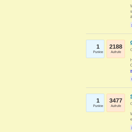
W
s
1
2188
G
Punkte
Aufrufe
O
w
1
3477
G
Punkte
Aufrufe
W