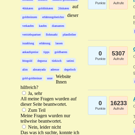
Punkte
Aufrufe
auf
G
4dukaten
golddukaten
2dukaten
dieser
B
goldmünzen
erfahrungsberichte
B
verkaufen
kaufen
diamanten
vertriebspartner
flohmarkt
pfandleiher
inzahlung
erfahrung
lassen
0
5307
ankaufspreise
tipps
goldbarren
G
Punkte
Aufrufe
feingold
degussa
türkisch
satimi
G
alim
almanyada
adresse
degerloch
g
Website
gold-goldmünze
unze
Ihnen
hilfreich?
Ja, sehr
All meine Fragen wurden auf
0
16233
dieser Seite beantwortet.
G
Punkte
Aufrufe
Zum Teil
Meine Fragen wurden nur
T
teilweise beantwortet.
O
Nein, leider nicht
Das was ich suchte, konnte ich