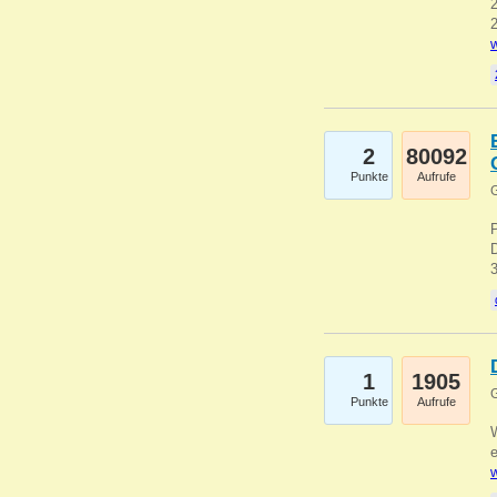
2
2
w
2
80092
Punkte
Aufrufe
G
1
1905
G
Punkte
Aufrufe
e
w