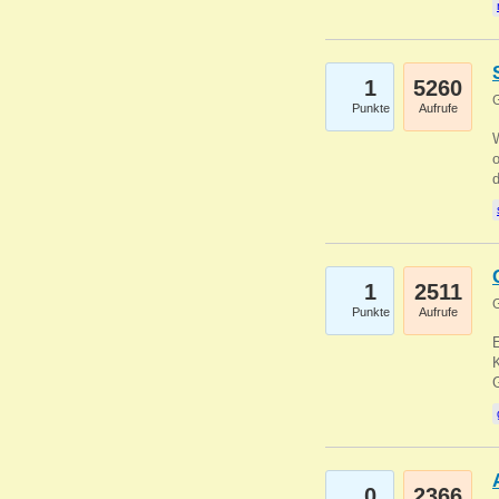
1
5260
G
Punkte
Aufrufe
1
2511
G
Punkte
Aufrufe
E
K
0
2366