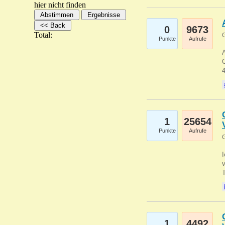
hier nicht finden
0
9673
Total:
G
Punkte
Aufrufe
A
C
1
25654
Punkte
Aufrufe
G
1
4492