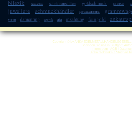
bilezik
goldschmuck
preise
scheideanstalten
diamanten
p
juweliere
schmuckhändler
grammwag
goldankaufstellen
ankaufsp
feingold
damenring
inzahlung
ata
yarim
ceyrek
Copyright © by ANKA EDELMETALLHANDELSGESELLSCHAF
So finden Sie uns in Stuttgart: Anf
Impressum
|
AGB
|
Datensc
Anka Goldankauf Stuttgart
h