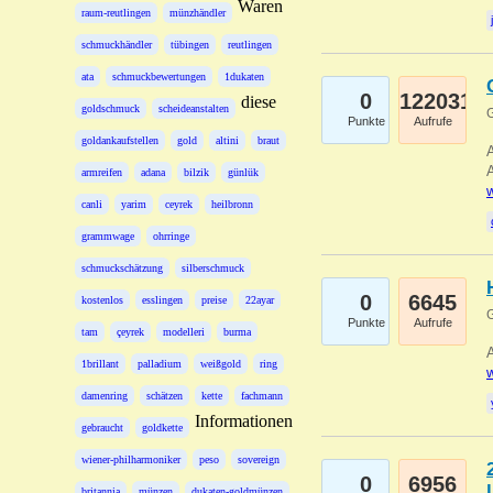
Waren
raum-reutlingen
münzhändler
schmuckhändler
tübingen
reutlingen
ata
schmuckbewertungen
1dukaten
0
122031
diese
goldschmuck
scheideanstalten
G
Punkte
Aufrufe
goldankaufstellen
gold
altini
braut
A
A
armreifen
adana
bilzik
günlük
w
canli
yarim
ceyrek
heilbronn
grammwage
ohrringe
schmuckschätzung
silberschmuck
0
6645
kostenlos
esslingen
preise
22ayar
G
Punkte
Aufrufe
tam
çeyrek
modelleri
burma
A
1brillant
palladium
weißgold
ring
w
damenring
schätzen
kette
fachmann
Informationen
gebraucht
goldkette
wiener-philharmoniker
peso
sovereign
0
6956
britannia
münzen
dukaten-goldmünzen