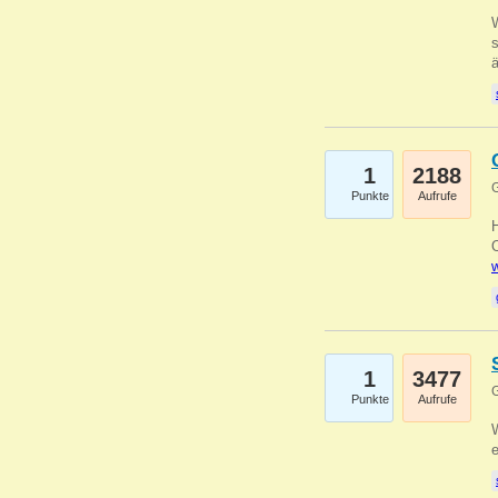
W
s
1
2188
G
Punkte
Aufrufe
O
w
1
3477
G
Punkte
Aufrufe
W