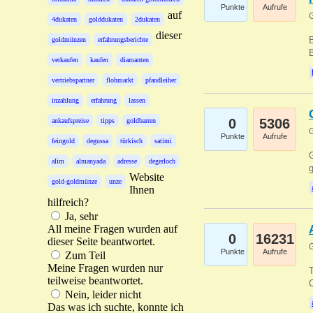
Punkte
Aufrufe
auf
G
4dukaten
golddukaten
2dukaten
dieser
B
goldmünzen
erfahrungsberichte
B
verkaufen
kaufen
diamanten
vertriebspartner
flohmarkt
pfandleiher
inzahlung
erfahrung
lassen
0
5306
ankaufspreise
tipps
goldbarren
G
Punkte
Aufrufe
feingold
degussa
türkisch
satimi
G
alim
almanyada
adresse
degerloch
g
Website
gold-goldmünze
unze
Ihnen
hilfreich?
Ja, sehr
All meine Fragen wurden auf
0
16231
dieser Seite beantwortet.
G
Punkte
Aufrufe
Zum Teil
Meine Fragen wurden nur
T
teilweise beantwortet.
O
Nein, leider nicht
Das was ich suchte, konnte ich