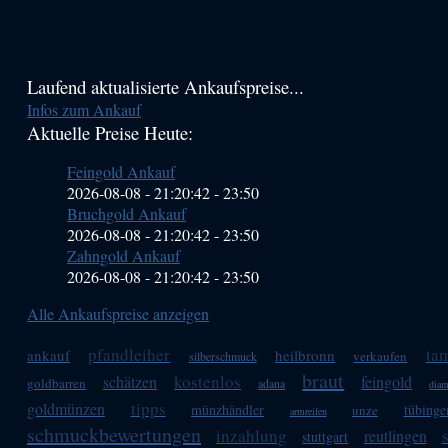
Haupt-
Laufend aktualisierte Ankaufspreise...
Infos zum Ankauf
Sidebar
Aktuelle Preise Heute:
(Primary)
Feingold Ankauf
2026-08-08 - 21:20:42
-
23:50
Bruchgold Ankauf
2026-08-08 - 21:20:42
-
23:50
Zahngold Ankauf
2026-08-08 - 21:20:42
-
23:50
Alle Ankaufspreise anzeigen
pfandleiher
ta
ankauf
heilbronn
verkaufen
silberschmuck
braut
kostenlos
schätzen
feingold
goldbarren
adana
diam
tipps
goldmünzen
münzhändler
tübinge
unze
armreifen
schmuckbewertungen
inzahlung
reutlingen
stuttgart