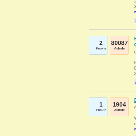
2
2
w
2
80087
Punkte
Aufrufe
G
1
1904
G
Punkte
Aufrufe
e
w