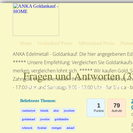
Home
Goldankauf Preise
Silberankauf Preise
Platin
ANKA Edelmetall - Goldankauf: Die hier angegebenen Ede
***** Unsere Empfehlung: Vergleichen Sie Goldankaufs-P
merken, vergleichen lohnt sich. ***** Wir kaufen Gold, S
Fragen und Antworten (
3
Zahngold etc. und erstellen Ihnen ein unverbindliches A
ANKA Edelmetallhandelsgesellschaft mbH
- 17:00 Uhr und Samstags 9:00 - 13:00 Uhr - für Sie da - 
Beliebteste Themen:
1
79
cumhuriyet
bilezik
altin
juweliere
Punkte
Aufrufe
G
goldankauf
juwelier
goldhändler
schmuck
fiyatlari
stuttgart
ankauf
S