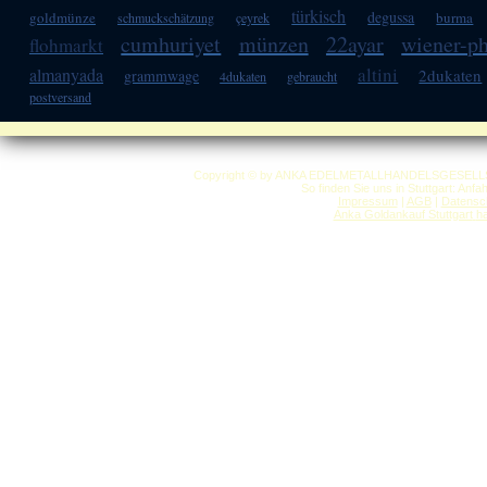
türkisch
degussa
goldmünze
burma
schmuckschätzung
çeyrek
cumhuriyet
münzen
22ayar
wiener-p
flohmarkt
altini
almanyada
2dukaten
grammwage
4dukaten
gebraucht
postversand
Copyright © by ANKA EDELMETALLHANDELSGESELLSCHAF
So finden Sie uns in Stuttgart: Anf
Impressum
|
AGB
|
Datensc
Anka Goldankauf Stuttgart
h