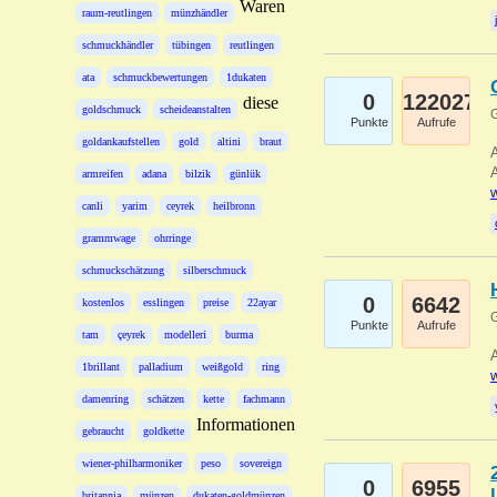
Waren
raum-reutlingen
münzhändler
schmuckhändler
tübingen
reutlingen
ata
schmuckbewertungen
1dukaten
0
122027
diese
goldschmuck
scheideanstalten
G
Punkte
Aufrufe
goldankaufstellen
gold
altini
braut
A
A
armreifen
adana
bilzik
günlük
w
canli
yarim
ceyrek
heilbronn
grammwage
ohrringe
schmuckschätzung
silberschmuck
0
6642
kostenlos
esslingen
preise
22ayar
G
Punkte
Aufrufe
tam
çeyrek
modelleri
burma
A
1brillant
palladium
weißgold
ring
w
damenring
schätzen
kette
fachmann
Informationen
gebraucht
goldkette
wiener-philharmoniker
peso
sovereign
0
6955
britannia
münzen
dukaten-goldmünzen