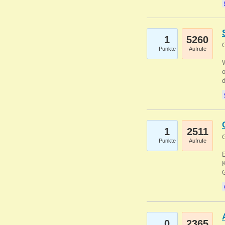
1
5260
G
Punkte
Aufrufe
1
2511
G
Punkte
Aufrufe
E
K
0
2365