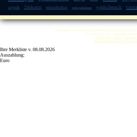
raum
2dukaten
goldschmuck
pfandleiher
ceyrek
gold-goldmünze
Copyright © by ANKA EDELMETALLHANDELSGESELLSCHAF
So finden Sie uns in Stuttgart: Anf
Impressum
|
AGB
|
Datensc
Anka Goldankauf Stuttgart
h
Ihre Merkliste v. 08.08.2026
Auszahlung:
Euro