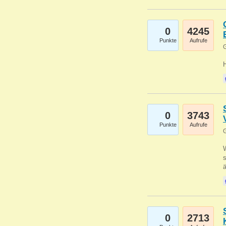
0
4245
Punkte
Aufrufe
G
0
3743
Punkte
Aufrufe
G
W
s
0
2713