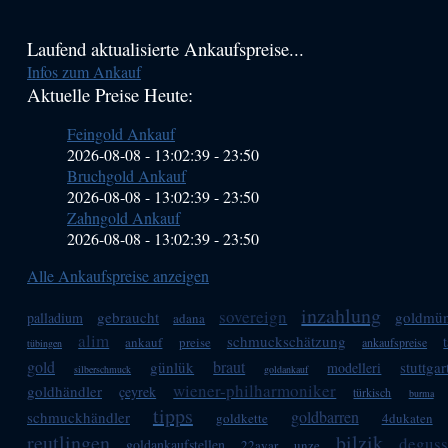
Haupt-
Laufend aktualisierte Ankaufspreise...
Infos zum Ankauf
Sidebar
Aktuelle Preise Heute:
(Primary)
Feingold Ankauf
2026-08-08 - 13:02:39
-
23:50
Bruchgold Ankauf
2026-08-08 - 13:02:39
-
23:50
Zahngold Ankauf
2026-08-08 - 13:02:39
-
23:50
Alle Ankaufspreise anzeigen
inzahlung
sovereign
gebraucht
goldmü
palladium
adana
alim
schmuckschätzung
ankauf
preise
ankaufspreise
tübingen
gold
braut
günlük
stuttgar
modelleri
silberschmuck
goldankauf
wiener-philharmoniker
goldhändler
çeyrek
türkisch
burma
tipps
goldbarren
schmuckhändler
goldkette
4dukaten
reutlingen
bilzik
deguss
goldankaufstellen
22ayar
unze