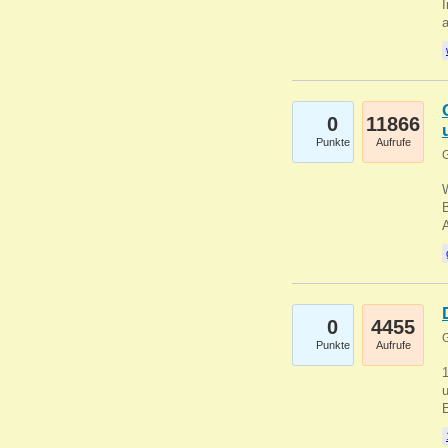
I
a
0
11866
Punkte
Aufrufe
G
B
0
4455
G
Punkte
Aufrufe
u