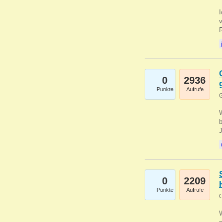
0
2936
Punkte
Aufrufe
G
b
0
2209
Punkte
Aufrufe
G
W