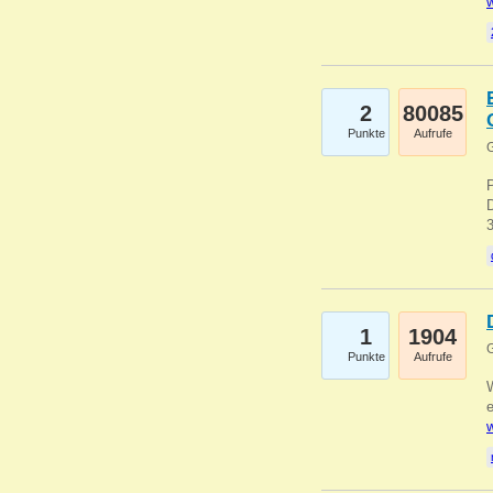
w
2
80085
Punkte
Aufrufe
G
1
1904
G
Punkte
Aufrufe
e
w