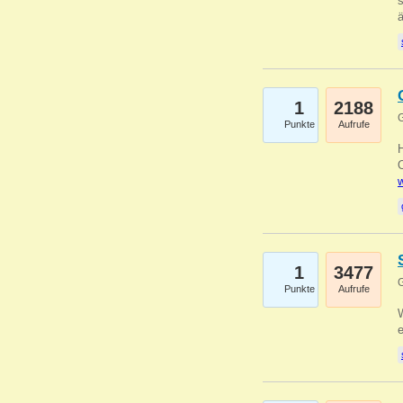
s
1
2188
G
Punkte
Aufrufe
O
w
1
3477
G
Punkte
Aufrufe
W