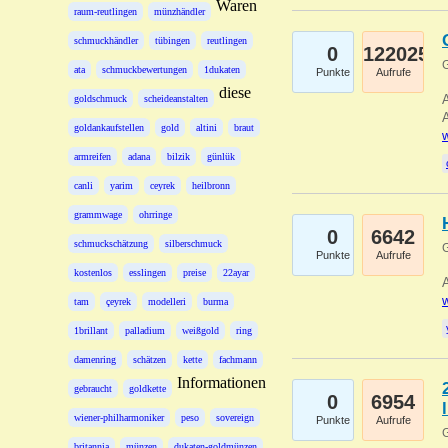
Waren
raum-reutlingen
münzhändler
schmuckhändler
tübingen
reutlingen
0
122025
G
ata
schmuckbewertungen
1dukaten
Punkte
Aufrufe
diese
A
goldschmuck
scheideanstalten
A
goldankaufstellen
gold
altini
braut
w
armreifen
adana
bilzik
günlük
canli
yarim
ceyrek
heilbronn
grammwage
ohrringe
0
6642
schmuckschätzung
silberschmuck
G
Punkte
Aufrufe
kostenlos
esslingen
preise
22ayar
A
w
tam
çeyrek
modelleri
burma
1brillant
palladium
weißgold
ring
damenring
schätzen
kette
fachmann
Informationen
gebraucht
goldkette
0
6954
wiener-philharmoniker
peso
sovereign
Punkte
Aufrufe
G
britannia
münzen
dukaten-goldmünzen