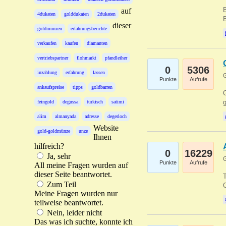
B
auf
4dukaten
golddukaten
2dukaten
B
dieser
goldmünzen
erfahrungsberichte
verkaufen
kaufen
diamanten
vertriebspartner
flohmarkt
pfandleiher
0
5306
inzahlung
erfahrung
lassen
G
Punkte
Aufrufe
ankaufspreise
tipps
goldbarren
G
g
feingold
degussa
türkisch
satimi
alim
almanyada
adresse
degerloch
Website
gold-goldmünze
unze
Ihnen
hilfreich?
0
16229
Ja, sehr
G
Punkte
Aufrufe
All meine Fragen wurden auf
dieser Seite beantwortet.
T
Zum Teil
O
Meine Fragen wurden nur
teilweise beantwortet.
Nein, leider nicht
Das was ich suchte, konnte ich