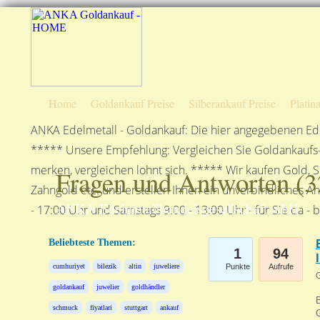
Home
Goldankauf Preise
Silberankauf Preise
Platin
ANKA Edelmetall - Goldankauf: Die hier angegebenen Ede
***** Unsere Empfehlung: Vergleichen Sie Goldankaufs-P
merken, vergleichen lohnt sich. ***** Wir kaufen Gold, S
Fragen und Antworten (
3
Zahngold etc. und erstellen Ihnen ein unverbindliches A
ANKA Edelmetallhandelsgesellschaft mbH
- 17:00 Uhr und Samstags 9:00 - 13:00 Uhr - für Sie da - 
Beliebteste Themen:
1
94
cumhuriyet
bilezik
altin
juweliere
Punkte
Aufrufe
G
goldankauf
juwelier
goldhändler
B
schmuck
fiyatlari
stuttgart
ankauf
G