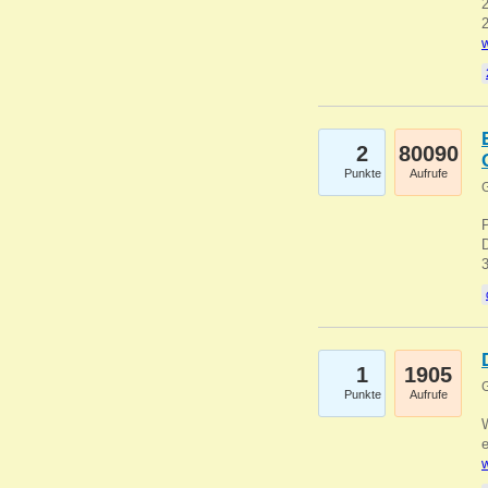
2
2
w
2
80090
Punkte
Aufrufe
G
1
1905
G
Punkte
Aufrufe
e
w