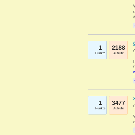
W
s
1
2188
G
Punkte
Aufrufe
O
w
1
3477
G
Punkte
Aufrufe
W