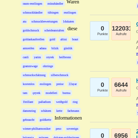
Waren
raum-reutlingen
münzhändler
schmuckhändler
tübingen
reutlingen
ata
schmuckbewertungen
1dukaten
0
122031
diese
goldschmuck
scheideanstalten
G
Punkte
Aufrufe
goldankaufstellen
gold
altini
braut
A
A
armreifen
adana
bilzik
günlük
w
canli
yarim
ceyrek
heilbronn
grammwage
ohrringe
schmuckschätzung
silberschmuck
0
6644
kostenlos
esslingen
preise
22ayar
G
Punkte
Aufrufe
tam
çeyrek
modelleri
burma
A
1brillant
palladium
weißgold
ring
w
damenring
schätzen
kette
fachmann
Informationen
gebraucht
goldkette
wiener-philharmoniker
peso
sovereign
0
6956
britannia
münzen
dukaten-goldmünzen