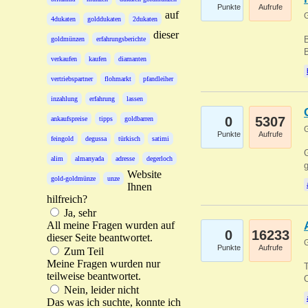
Punkte
Aufrufe
auf
G
4dukaten
golddukaten
2dukaten
dieser
B
goldmünzen
erfahrungsberichte
B
verkaufen
kaufen
diamanten
vertriebspartner
flohmarkt
pfandleiher
inzahlung
erfahrung
lassen
0
5307
ankaufspreise
tipps
goldbarren
G
Punkte
Aufrufe
feingold
degussa
türkisch
satimi
G
alim
almanyada
adresse
degerloch
g
Website
gold-goldmünze
unze
Ihnen
hilfreich?
Ja, sehr
All meine Fragen wurden auf
0
16233
dieser Seite beantwortet.
G
Punkte
Aufrufe
Zum Teil
Meine Fragen wurden nur
T
teilweise beantwortet.
O
Nein, leider nicht
Das was ich suchte, konnte ich