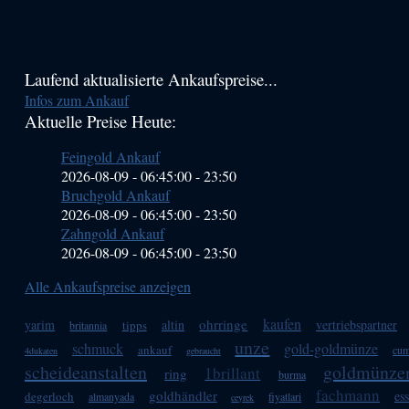
Haupt-
Laufend aktualisierte Ankaufspreise...
Infos zum Ankauf
Sidebar
Aktuelle Preise Heute:
(Primary)
Feingold Ankauf
2026-08-09 - 06:45:00
-
23:50
Bruchgold Ankauf
2026-08-09 - 06:45:00
-
23:50
Zahngold Ankauf
2026-08-09 - 06:45:00
-
23:50
Alle Ankaufspreise anzeigen
kaufen
ohrringe
yarim
altin
vertriebspartner
tipps
britannia
unze
schmuck
gold-goldmünze
ankauf
cum
4dukaten
gebraucht
scheideanstalten
goldmünze
1brillant
ring
burma
fachmann
goldhändler
es
degerloch
almanyada
fiyatlari
ceyrek