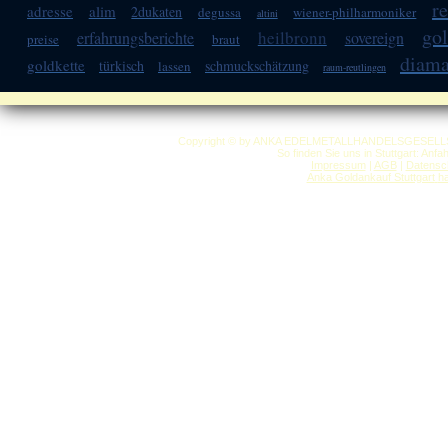
r
adresse
alim
2dukaten
degussa
wiener-philharmoniker
altini
go
heilbronn
erfahrungsberichte
sovereign
preise
braut
diama
goldkette
türkisch
schmuckschätzung
lassen
raum-reutlingen
Copyright © by ANKA EDELMETALLHANDELSGESELLSCHAF
So finden Sie uns in Stuttgart: Anf
Impressum
|
AGB
|
Datensc
Anka Goldankauf Stuttgart
h