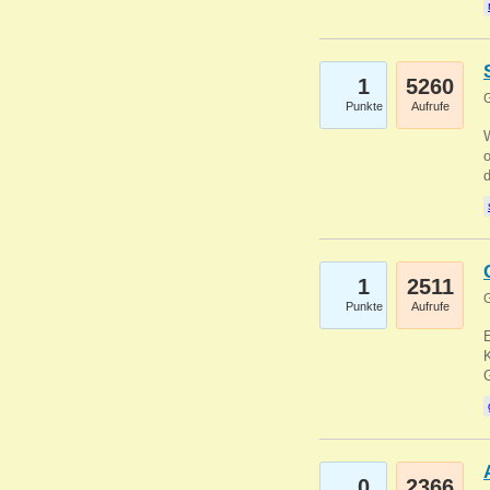
1
5260
G
Punkte
Aufrufe
1
2511
G
Punkte
Aufrufe
E
K
0
2366