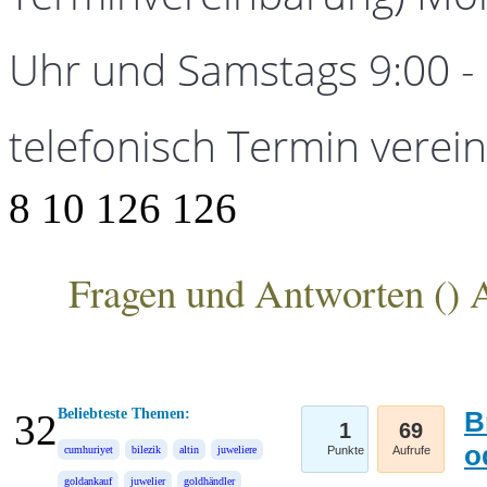
Uhr und Samstags 9:00 - 1
telefonisch Termin verei
8
10
126
126
Fragen und Antworten (
) 
ANKA Edelmetallhandelsgesellschaft mbH
Beliebteste Themen:
B
32
1
69
o
cumhuriyet
bilezik
altin
juweliere
Punkte
Aufrufe
goldankauf
juwelier
goldhändler