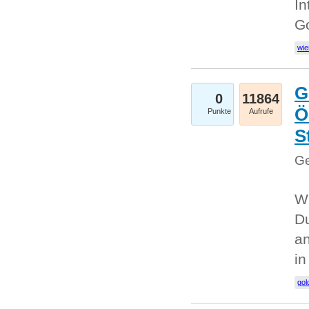
In
G
wie
G
0
11864
Ö
Punkte
Aufrufe
S
Ge
Wi
Du
an
i
gol