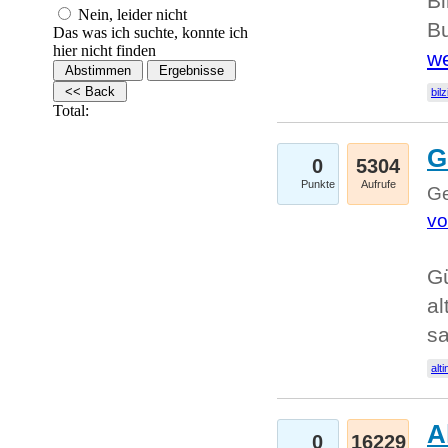
Bi
Nein, leider nicht
Bu
Das was ich suchte, konnte ich
hier nicht finden
we
bilz
Total:
G
0
5304
Punkte
Aufrufe
Ge
vo
Gü
al
sa
alti
A
0
16229