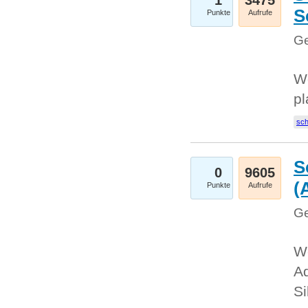
1
3475
S
Punkte
Aufrufe
Ge
Wo
pl
sc
S
0
9605
(
Punkte
Aufrufe
Ge
We
A
Si