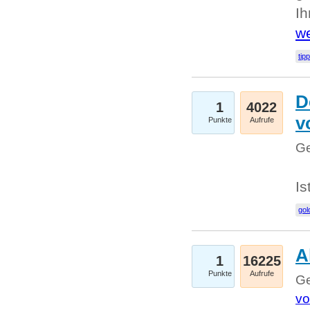
I
we
tip
D
1
4022
v
Punkte
Aufrufe
Ge
Is
gol
A
1
16225
Punkte
Aufrufe
Ge
vo