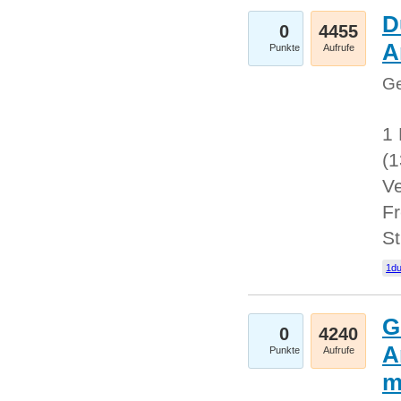
D
0
4455
A
Punkte
Aufrufe
Ge
1 
(
Ve
Fr
St
1du
G
0
4240
A
Punkte
Aufrufe
m