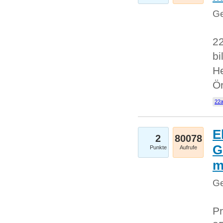
Ge
22
bi
He
Ö
22a
E
2
80078
G
Punkte
Aufrufe
Ge
Pr