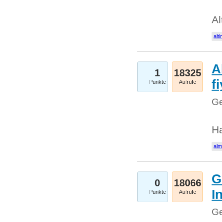
Al
alti
A
1
18325
fi
Punkte
Aufrufe
Ge
H
al
G
0
18066
I
Punkte
Aufrufe
Ge