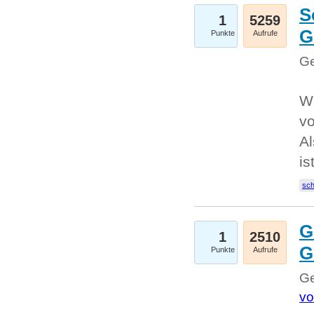
S
1
5259
G
Punkte
Aufrufe
Ge
W
v
Al
is
sc
G
1
2510
G
Punkte
Aufrufe
Ge
vo