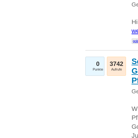
Ge
Hi
we
gol
S
0
3742
G
Punkte
Aufrufe
P
Ge
Wi
Pf
Go
Ju