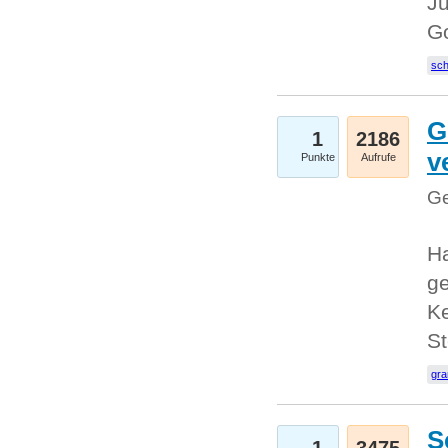
Ju
G
sc
G
1
2186
v
Punkte
Aufrufe
Ge
H
ge
Ke
S
gr
S