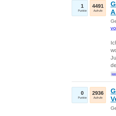
G
1
4491
A
Punkte
Aufrufe
Ge
vo
Ic
w
Ju
d
juw
G
0
2936
V
Punkte
Aufrufe
Ge