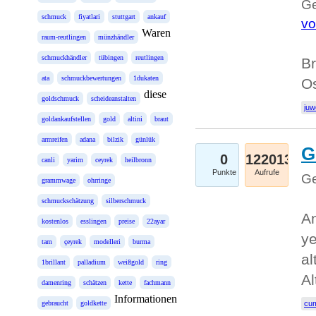
Ge
schmuck
fiyatlari
stuttgart
ankauf
vo
Waren
raum-reutlingen
münzhändler
schmuckhändler
tübingen
reutlingen
Br
ata
schmuckbewertungen
1dukaten
Os
diese
goldschmuck
scheideanstalten
juw
goldankaufstellen
gold
altini
braut
armreifen
adana
bilzik
günlük
G
0
122013
canli
yarim
ceyrek
heilbronn
Punkte
Aufrufe
Ge
grammwage
ohrringe
schmuckschätzung
silberschmuck
An
kostenlos
esslingen
preise
22ayar
ye
tam
çeyrek
modelleri
burma
al
1brillant
palladium
weißgold
ring
Al
damenring
schätzen
kette
fachmann
Informationen
gebraucht
goldkette
cum