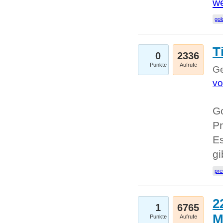
we
go
T
0
2336
Punkte
Aufrufe
Ge
vo
Go
Pr
Es
g
pre
2
1
6765
M
Punkte
Aufrufe