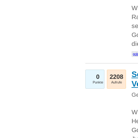
Wi
Ra
se
Go
d
gol
S
0
2208
V
Punkte
Aufrufe
Ge
Wi
He
Go