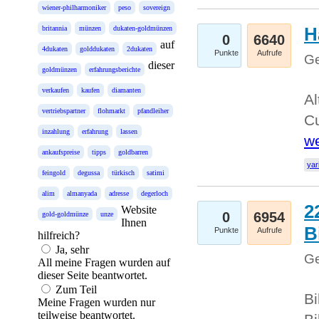
wiener-philharmoniker
peso
sovereign
H
britannia
münzen
dukaten-goldmünzen
0
6640
auf
4dukaten
golddukaten
2dukaten
Punkte
Aufrufe
Ge
dieser
goldmünzen
erfahrungsberichte
verkaufen
kaufen
diamanten
Al
vertriebspartner
flohmarkt
pfandleiher
Cu
inzahlung
erfahrung
lassen
we
ankaufspreise
tipps
goldbarren
yar
feingold
degussa
türkisch
satimi
alim
almanyada
adresse
degerloch
2
Website
0
6954
gold-goldmünze
unze
Ihnen
B
Punkte
Aufrufe
hilfreich?
Ja, sehr
Ge
All meine Fragen wurden auf
dieser Seite beantwortet.
Zum Teil
Bi
Meine Fragen wurden nur
teilweise beantwortet.