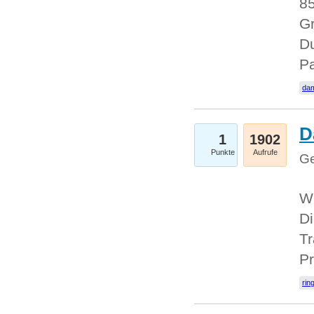
85
Gr
Du
Pa
dam
D
1
1902
Punkte
Aufrufe
Ge
W
Di
Tr
Pr
rin