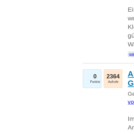
Ei
we
Kl
gü
W
gol
A
0
2364
G
Punkte
Aufrufe
Ge
vo
Im
An