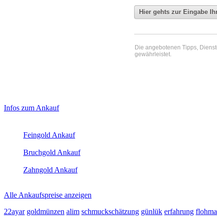
Die angebotenen Tipps, Dienste 
gewährleistet.
Haupt-
Laufend aktualisierte Ankaufspreise...
Infos zum Ankauf
Sidebar
Aktuelle Preise Heute:
(Primary)
Feingold Ankauf
2026-08-07 - 01:52:11
-
01:50
Bruchgold Ankauf
2026-08-07 - 01:52:11
-
01:50
Zahngold Ankauf
2026-08-07 - 01:52:11
-
01:50
Alle Ankaufspreise anzeigen
22ayar
goldmünzen
alim
schmuckschätzung
günlük
erfahrung
flohma