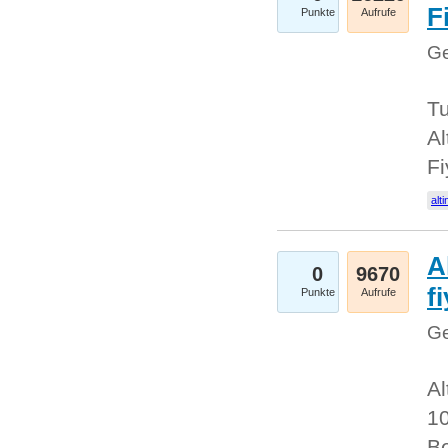
Fi
Punkte
Aufrufe
Ge
Tu
Al
Fi
alti
A
0
9670
f
Punkte
Aufrufe
Ge
Al
10
Be