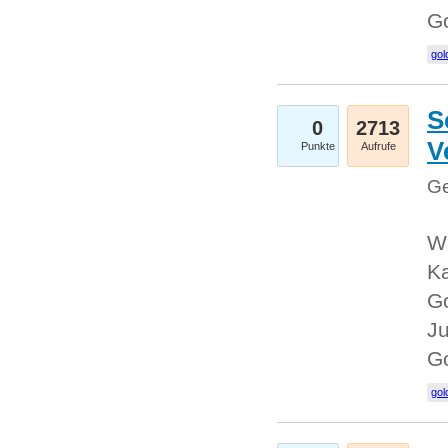
G
gol
S
0
2713
V
Punkte
Aufrufe
Ge
Wi
Ka
Go
Ju
G
gol