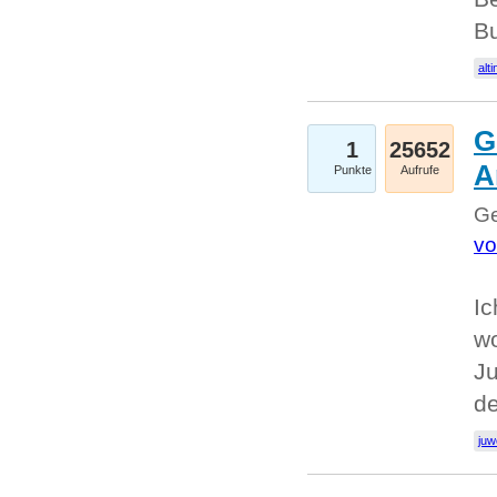
Bu
alti
G
1
25652
A
Punkte
Aufrufe
Ge
vo
Ic
w
Ju
d
juw