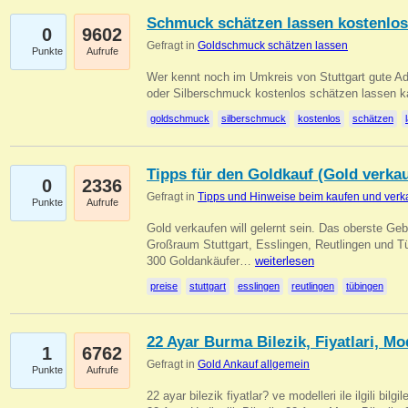
Schmuck schätzen lassen kostenlos
0
9602
Gefragt in
Goldschmuck schätzen lassen
Punkte
Aufrufe
Wer kennt noch im Umkreis von Stuttgart gute 
oder Silberschmuck kostenlos schätzen lassen 
goldschmuck
silberschmuck
kostenlos
schätzen
Tipps für den Goldkauf (Gold verka
0
2336
Gefragt in
Tipps und Hinweise beim kaufen und verk
Punkte
Aufrufe
Gold verkaufen will gelernt sein. Das oberste Gebo
Großraum Stuttgart, Esslingen, Reutlingen und T
300 Goldankäufer…
weiterlesen
preise
stuttgart
esslingen
reutlingen
tübingen
22 Ayar Burma Bilezik, Fiyatlari, Mo
1
6762
Gefragt in
Gold Ankauf allgemein
Punkte
Aufrufe
22 ayar bilezik fiyatlar? ve modelleri ile ilgili bilg