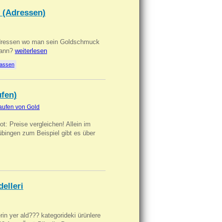
 (Adressen)
Adressen wo man sein Goldschmuck
kann?
weiterlesen
lassen
ufen)
aufen von Gold
t: Preise vergleichen! Allein im
übingen zum Beispiel gibt es über
delleri
ilerin yer ald??? kategorideki ürünlere