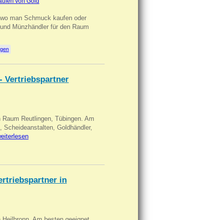
aufen von Gold
n wo man Schmuck kaufen oder
, und Münzhändler für den Raum
ngen
- Vertriebspartner
in Raum Reutlingen, Tübingen. Am
, Scheideanstalten, Goldhändler,
eiterlesen
triebspartner in
n Heilbronn. Am besten geeignet