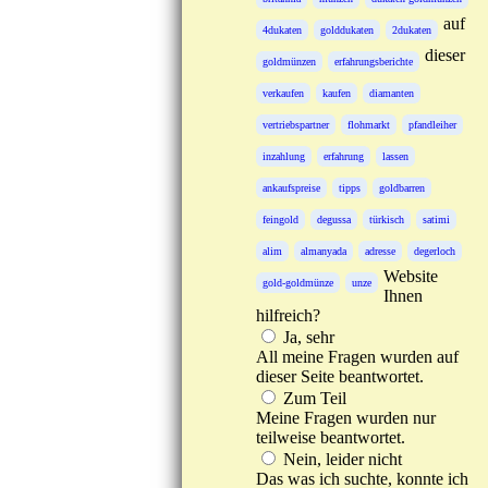
auf
4dukaten
golddukaten
2dukaten
dieser
goldmünzen
erfahrungsberichte
verkaufen
kaufen
diamanten
vertriebspartner
flohmarkt
pfandleiher
inzahlung
erfahrung
lassen
ankaufspreise
tipps
goldbarren
feingold
degussa
türkisch
satimi
alim
almanyada
adresse
degerloch
Website
gold-goldmünze
unze
Ihnen
hilfreich?
Ja, sehr
All meine Fragen wurden auf
dieser Seite beantwortet.
Zum Teil
Meine Fragen wurden nur
teilweise beantwortet.
Nein, leider nicht
Das was ich suchte, konnte ich