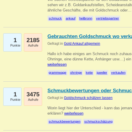
sehen wir z.B. Goldankaufstellen, Scheideanstalt
ähnliche Geschäfte, die mit Goldschmuck oder
schmuck
ankauf
heilbronn
vertriebspartner
Gebrauchten Goldschmuck wo verk
1
2185
Gefragt in
Gold Ankauf allgemein
Punkte
Aufrufe
Hallo ich habe einiges am Schmuck noch zuhause
Ohrringe, eine dünne Kette, Anhänger usw....) ei
weiterlesen
grammwage
ohrringe
kette
juwelier
verkaufen
Schmuckbewertungen oder Schmuc
1
3475
Gefragt in
Goldschmuck schätzen lassen
Punkte
Aufrufe
Worin liegt hier der Unterschied - kann das jeman
erklären?
weiterlesen
schmuckbewertungen
schmuckschätzung