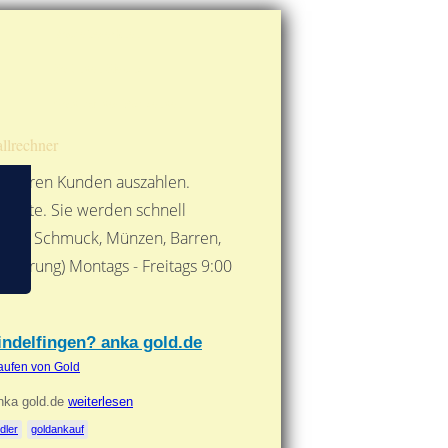
Route berechnen
So finden Sie uns
Gold mit der Post senden
llrechner
 unseren Kunden auszahlen.
ebote. Sie werden schnell
 Form: Schmuck, Münzen, Barren,
nbarung) Montags - Freitags 9:00
***
indelfingen? anka gold.de
aufen von Gold
anka gold.de
weiterlesen
dler
goldankauf