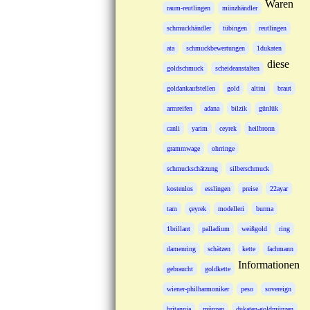
Waren
raum-reutlingen
münzhändler
schmuckhändler
tübingen
reutlingen
ata
schmuckbewertungen
1dukaten
diese
goldschmuck
scheideanstalten
goldankaufstellen
gold
altini
braut
armreifen
adana
bilzik
günlük
canli
yarim
ceyrek
heilbronn
grammwage
ohrringe
schmuckschätzung
silberschmuck
kostenlos
esslingen
preise
22ayar
tam
çeyrek
modelleri
burma
1brillant
palladium
weißgold
ring
damenring
schätzen
kette
fachmann
Informationen
gebraucht
goldkette
wiener-philharmoniker
peso
sovereign
britannia
münzen
dukaten-goldmünzen