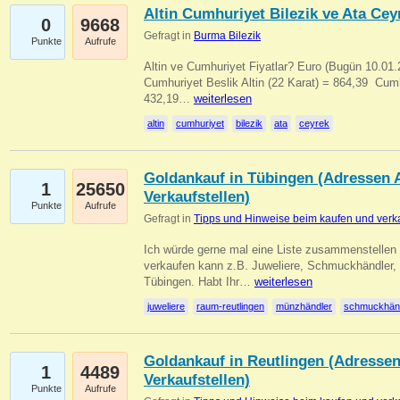
Altin Cumhuriyet Bilezik ve Ata Ceyr
0
9668
Gefragt in
Burma Bilezik
Punkte
Aufrufe
Altin ve Cumhuriyet Fiyatlar? Euro (Bugün 10.01.20
Cumhuriyet Beslik Altin (22 Karat) = 864,39  Cumh
432,19…
weiterlesen
altin
cumhuriyet
bilezik
ata
ceyrek
Goldankauf in Tübingen (Adressen A
1
25650
Verkaufstellen)
Punkte
Aufrufe
Gefragt in
Tipps und Hinweise beim kaufen und verk
Ich würde gerne mal eine Liste zusammenstelle
verkaufen kann z.B. Juweliere, Schmuckhändler
Tübingen. Habt Ihr…
weiterlesen
juweliere
raum-reutlingen
münzhändler
schmuckhän
Goldankauf in Reutlingen (Adressen
1
4489
Verkaufstellen)
Punkte
Aufrufe