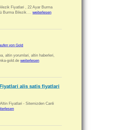
Bilezik Fiyatlari , 22 Ayar Burma
üclü Burma Bilezik.…
weiterlesen
aufen von Gold
ma, altin yorumlari, altin haberleri,
anka-gold.de
weiterlesen
iyatlari alis satis fiyatlari
 Altin Fiyatlari - Sitemizden Canli
iterlesen