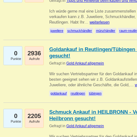
Gefragt in
Tipps und Hinweise beim kaufen und verk
Ich würde gerne mal eine Liste zusammenstelle
verkaufen kann z.B. Juweliere, Schmuckhändler
Reutlingen. Habt Ihr…
weiterlesen
juweliere
schmuckhändler
münzhändler
raum-reutli
Goldankauf in Reutlingen/Tübingen 
0
2936
gesucht!
Punkte
Aufrufe
Gefragt in
Gold Ankauf allgemein
Wir suchen Vertriebspartner für den Goldankauf 
besten geeignet sehen wir z.B. Goldankaufstellen
Juweliere, oder ähnliche Geschäfte, die Gold,…
w
goldankauf
reutlingen
tübingen
Schmuck Ankauf in HEILBRONN - Ver
0
2205
Heilbronn gesucht!
Punkte
Aufrufe
Gefragt in
Gold Ankauf allgemein
Wir suchen Vertriebspartner für den Goldankauf i