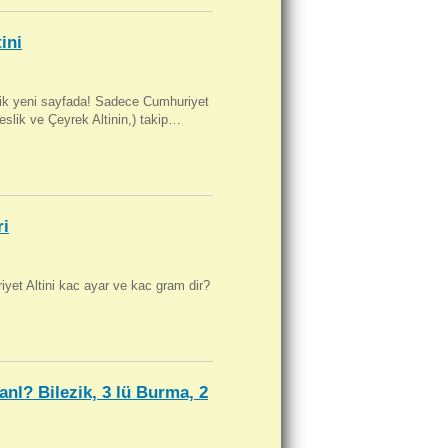
ini
artik yeni sayfada! Sadece Cumhuriyet
Beslik ve Çeyrek Altinin,) takip…
ri
yet Altini kac ayar ve kac gram dir?
anl? Bilezik, 3 lü Burma, 2