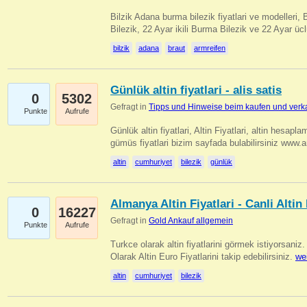
Bilzik Adana burma bilezik fiyatlari ve modelleri, 
Bilezik, 22 Ayar ikili Burma Bilezik ve 22 Ayar 
bilzik
adana
braut
armreifen
Günlük altin fiyatlari - alis satis
0
5302
Gefragt in
Tipps und Hinweise beim kaufen und verk
Punkte
Aufrufe
Günlük altin fiyatlari, Altin Fiyatlari, altin hesapla
gümüs fiyatlari bizim sayfada bulabilirsiniz www.
altin
cumhuriyet
bilezik
günlük
Almanya Altin Fiyatlari - Canli Altin F
0
16227
Gefragt in
Gold Ankauf allgemein
Punkte
Aufrufe
Turkce olarak altin fiyatlarini görmek istiyorsaniz.
Olarak Altin Euro Fiyatlarini takip edebilirsiniz.
we
altin
cumhuriyet
bilezik