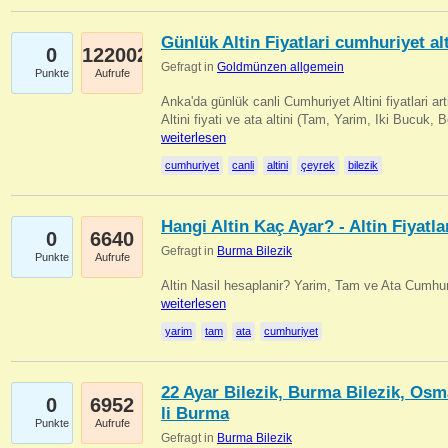
Günlük Altin Fiyatlari cumhuriyet alt
0
122002
Gefragt in
Goldmünzen allgemein
Punkte
Aufrufe
Anka'da günlük canli Cumhuriyet Altini fiyatlari 
Altini fiyati ve ata altini (Tam, Yarim, Iki Bucuk, 
weiterlesen
cumhuriyet
canli
altini
çeyrek
bilezik
Hangi Altin Kaç Ayar? - Altin Fiyatla
0
6640
Gefragt in
Burma Bilezik
Punkte
Aufrufe
Altin Nasil hesaplanir? Yarim, Tam ve Ata Cumhuri
weiterlesen
yarim
tam
ata
cumhuriyet
22 Ayar Bilezik, Burma Bilezik, Osm
0
6952
li Burma
Punkte
Aufrufe
Gefragt in
Burma Bilezik