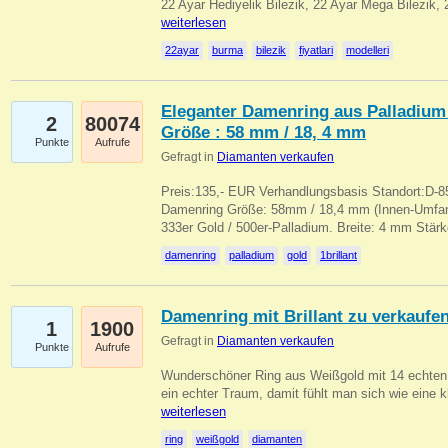
22 Ayar Hediyelik Bilezik, 22 Ayar Mega Bilezik
weiterlesen
22ayar
burma
bilezik
fiyatlari
modelleri
Eleganter Damenring aus Palladium 
2
80074
Größe : 58 mm / 18, 4 mm
Punkte
Aufrufe
Gefragt in
Diamanten verkaufen
Preis:135,- EUR Verhandlungsbasis Standort:D-85
Damenring Größe: 58mm / 18,4 mm (Innen-Umfang
333er Gold / 500er-Palladium. Breite: 4 mm Stä
damenring
palladium
gold
1brillant
Damenring mit Brillant zu verkaufe
1
1900
Gefragt in
Diamanten verkaufen
Punkte
Aufrufe
Wunderschöner Ring aus Weißgold mit 14 echten 
ein echter Traum, damit fühlt man sich wie eine kl
weiterlesen
ring
weißgold
diamanten