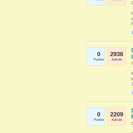
G
0
2936
Punkte
Aufrufe
G
b
0
2209
Punkte
Aufrufe
G