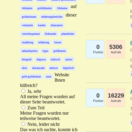
G
auf
4dukaten
golddukaten
2dukaten
B
dieser
B
goldmünzen
erfahrungsberichte
verkaufen
kaufen
diamanten
vertriebspartner
flohmarkt
pfandleiher
inzahlung
erfahrung
lassen
0
5306
G
ankaufspreise
tipps
goldbarren
Punkte
Aufrufe
feingold
degussa
türkisch
satimi
G
g
alim
almanyada
adresse
degerloch
Website
gold-goldmünze
unze
Ihnen
hilfreich?
Ja, sehr
0
16229
All meine Fragen wurden auf
G
Punkte
Aufrufe
dieser Seite beantwortet.
Zum Teil
T
Meine Fragen wurden nur
O
teilweise beantwortet.
Nein, leider nicht
Das was ich suchte, konnte ich