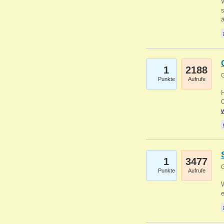
W
s
1
2188
G
Punkte
Aufrufe
O
w
1
3477
G
Punkte
Aufrufe
W