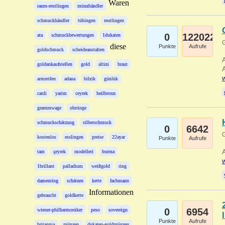
Waren
raum-reutlingen
münzhändler
schmuckhändler
tübingen
reutlingen
0
122022
ata
schmuckbewertungen
1dukaten
G
diese
Punkte
Aufrufe
goldschmuck
scheideanstalten
A
goldankaufstellen
gold
altini
braut
A
w
armreifen
adana
bilzik
günlük
canli
yarim
ceyrek
heilbronn
grammwage
ohrringe
schmuckschätzung
silberschmuck
0
6642
G
kostenlos
esslingen
preise
22ayar
Punkte
Aufrufe
A
tam
çeyrek
modelleri
burma
w
1brillant
palladium
weißgold
ring
damenring
schätzen
kette
fachmann
Informationen
gebraucht
goldkette
0
6954
wiener-philharmoniker
peso
sovereign
Punkte
Aufrufe
britannia
münzen
dukaten-goldmünzen