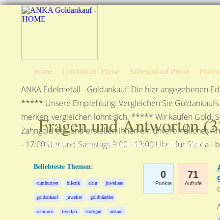
Home
Goldankauf Preise
Silberankauf Preise
Platin
ANKA Edelmetall - Goldankauf: Die hier angegebenen Ede
***** Unsere Empfehlung: Vergleichen Sie Goldankaufs-P
merken, vergleichen lohnt sich. ***** Wir kaufen Gold, S
Fragen und Antworten (
3
Zahngold etc. und erstellen Ihnen ein unverbindliches A
ANKA Edelmetallhandelsgesellschaft mbH
- 17:00 Uhr und Samstags 9:00 - 13:00 Uhr - für Sie da - 
Beliebteste Themen:
0
71
cumhuriyet
bilezik
altin
juweliere
Punkte
Aufrufe
G
goldankauf
juwelier
goldhändler
schmuck
fiyatlari
stuttgart
ankauf