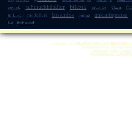
schmuckhändler
bilezik
fa
çeyrek
juwelier
22ayar
kostenlos
ankaufspreise
modelleri
türkisch
burma
tam
postversand
Copyright © by ANKA EDELMETALLHANDELSGESELLSCHAF
So finden Sie uns in Stuttgart: Anf
Impressum
|
AGB
|
Datensc
Anka Goldankauf Stuttgart
h