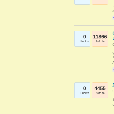
I
a
0
11866
Punkte
Aufrufe
G
B
0
4455
G
Punkte
Aufrufe
u