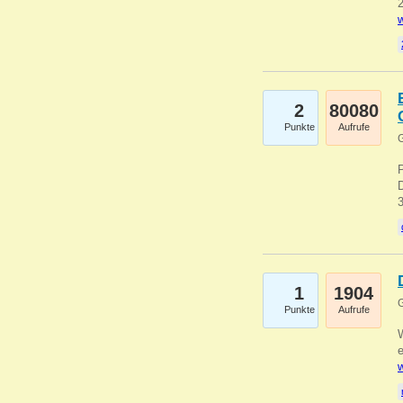
2
w
2
80080
Punkte
Aufrufe
G
1
1904
G
Punkte
Aufrufe
e
w