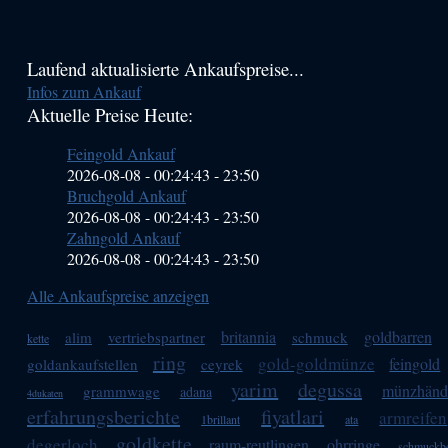
Haupt-
Laufend aktualisierte Ankaufspreise...
Infos zum Ankauf
Sidebar
Aktuelle Preise Heute:
(Primary)
Feingold Ankauf
2026-08-08 - 00:24:43
-
23:50
Bruchgold Ankauf
2026-08-08 - 00:24:43
-
23:50
Zahngold Ankauf
2026-08-08 - 00:24:43
-
23:50
Alle Ankaufspreise anzeigen
britannia
goldbarren
alim
vertriebspartner
schmuck
kette
ring
gold-goldmünze
feingold
goldankaufstellen
ceyrek
yarim
degussa
münzhänd
grammwage
adana
4dukaten
erfahrungsberichte
fiyatlari
armreifen
1brillant
ata
goldkette
degerloch
raum-reutlingen
ohrringe
schmuckb