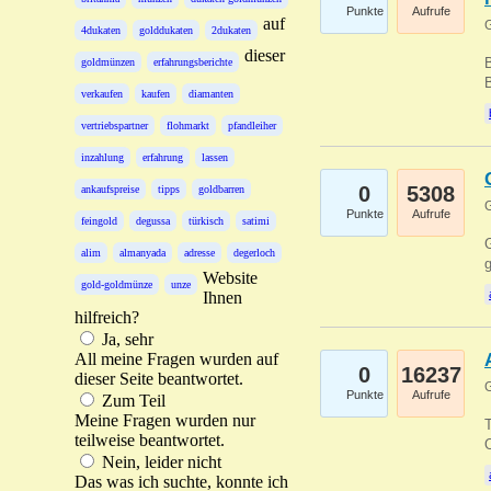
Punkte
Aufrufe
auf
G
4dukaten
golddukaten
2dukaten
dieser
B
goldmünzen
erfahrungsberichte
B
verkaufen
kaufen
diamanten
vertriebspartner
flohmarkt
pfandleiher
inzahlung
erfahrung
lassen
0
5308
ankaufspreise
tipps
goldbarren
G
Punkte
Aufrufe
feingold
degussa
türkisch
satimi
G
alim
almanyada
adresse
degerloch
g
Website
gold-goldmünze
unze
Ihnen
hilfreich?
Ja, sehr
All meine Fragen wurden auf
0
16237
dieser Seite beantwortet.
G
Punkte
Aufrufe
Zum Teil
Meine Fragen wurden nur
T
teilweise beantwortet.
O
Nein, leider nicht
Das was ich suchte, konnte ich