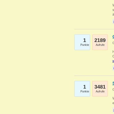
W
s
1
2189
G
Punkte
Aufrufe
O
w
1
3481
G
Punkte
Aufrufe
W