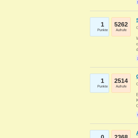
1
5262
G
Punkte
Aufrufe
1
2514
G
Punkte
Aufrufe
E
K
0
2368