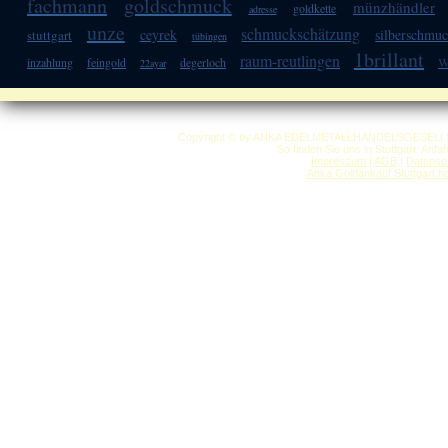
fachmann
goldschmuck
münzhändler
goldkette
adresse
unze
schmuckschätzung
ceyrek
silberschmu
stuttgart
tübingen
1brillant
w
raum-reutlingen
inzahlung
feingold
degerloch
22ayar
Copyright © by ANKA EDELMETALLHANDELSGESELLSCHAF
So finden Sie uns in Stuttgart: Anf
Impressum
|
AGB
|
Datensc
Anka Goldankauf Stuttgart
h