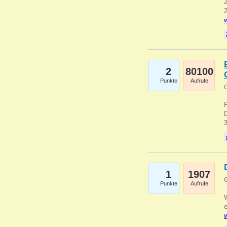
2
2
w
2
80100
Punkte
Aufrufe
G
1
1907
G
Punkte
Aufrufe
e
w