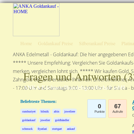
Home
Goldankauf Preise
Silberankauf Preise
Platin
ANKA Edelmetall - Goldankauf: Die hier angegebenen Ede
***** Unsere Empfehlung: Vergleichen Sie Goldankaufs-P
merken, vergleichen lohnt sich. ***** Wir kaufen Gold, S
Fragen und Antworten (
3
Zahngold etc. und erstellen Ihnen ein unverbindliches A
ANKA Edelmetallhandelsgesellschaft mbH
- 17:00 Uhr und Samstags 9:00 - 13:00 Uhr - für Sie da - 
Beliebteste Themen:
0
67
cumhuriyet
bilezik
altin
juweliere
Punkte
Aufrufe
G
goldankauf
juwelier
goldhändler
A
schmuck
fiyatlari
stuttgart
ankauf
w