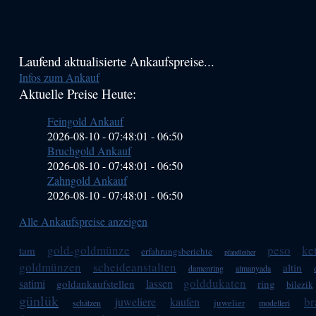
Haupt-
Laufend aktualisierte Ankaufspreise...
Infos zum Ankauf
Sidebar
Aktuelle Preise Heute:
(Primary)
Feingold Ankauf
2026-08-10 - 07:48:01
-
06:50
Bruchgold Ankauf
2026-08-10 - 07:48:01
-
06:50
Zahngold Ankauf
2026-08-10 - 07:48:01
-
06:50
Alle Ankaufspreise anzeigen
gold-goldmünze
peso
ke
tam
erfahrungsberichte
pfandleiher
goldmünzen
scheideanstalten
altin
damenring
almanyada
golddukaten
satimi
lassen
goldankaufstellen
ring
bilezik
günlük
br
juweliere
kaufen
juwelier
schätzen
modelleri