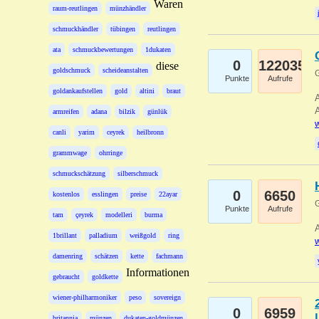
Waren
raum-reutlingen
münzhändler
schmuckhändler
tübingen
reutlingen
ata
schmuckbewertungen
1dukaten
0
122035
diese
goldschmuck
scheideanstalten
G
Punkte
Aufrufe
goldankaufstellen
gold
altini
braut
A
A
armreifen
adana
bilzik
günlük
w
canli
yarim
ceyrek
heilbronn
grammwage
ohrringe
schmuckschätzung
silberschmuck
0
6650
kostenlos
esslingen
preise
22ayar
G
Punkte
Aufrufe
tam
çeyrek
modelleri
burma
A
1brillant
palladium
weißgold
ring
w
damenring
schätzen
kette
fachmann
Informationen
gebraucht
goldkette
wiener-philharmoniker
peso
sovereign
0
6959
britannia
münzen
dukaten-goldmünzen