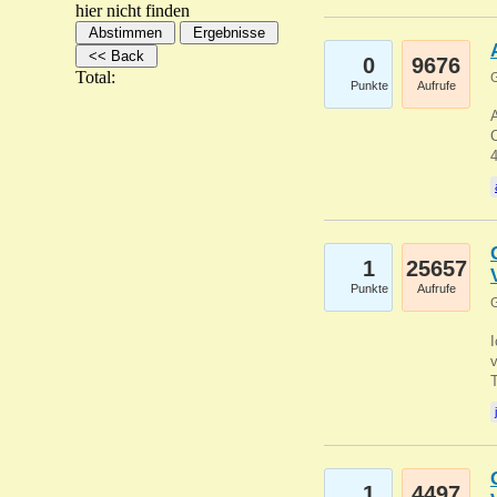
hier nicht finden
0
9676
Total:
G
Punkte
Aufrufe
A
C
1
25657
Punkte
Aufrufe
G
1
4497