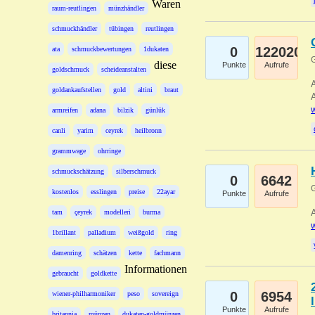
Waren
raum-reutlingen
münzhändler
schmuckhändler
tübingen
reutlingen
0
122020
ata
schmuckbewertungen
1dukaten
G
diese
Punkte
Aufrufe
goldschmuck
scheideanstalten
A
goldankaufstellen
gold
altini
braut
A
w
armreifen
adana
bilzik
günlük
canli
yarim
ceyrek
heilbronn
grammwage
ohrringe
schmuckschätzung
silberschmuck
0
6642
G
kostenlos
esslingen
preise
22ayar
Punkte
Aufrufe
A
tam
çeyrek
modelleri
burma
w
1brillant
palladium
weißgold
ring
damenring
schätzen
kette
fachmann
Informationen
gebraucht
goldkette
0
6954
wiener-philharmoniker
peso
sovereign
Punkte
Aufrufe
britannia
münzen
dukaten-goldmünzen