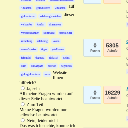
G
auf
4dukaten
golddukaten
2dukaten
B
dieser
B
goldmünzen
erfahrungsberichte
verkaufen
kaufen
diamanten
vertriebspartner
flohmarkt
pfandleiher
inzahlung
erfahrung
lassen
0
5305
G
ankaufspreise
tipps
goldbarren
Punkte
Aufrufe
feingold
degussa
türkisch
satimi
G
g
alim
almanyada
adresse
degerloch
Website
gold-goldmünze
unze
Ihnen
hilfreich?
Ja, sehr
0
16229
All meine Fragen wurden auf
G
Punkte
Aufrufe
dieser Seite beantwortet.
Zum Teil
T
Meine Fragen wurden nur
O
teilweise beantwortet.
Nein, leider nicht
Das was ich suchte, konnte ich