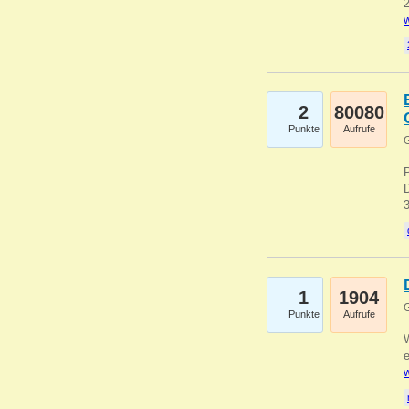
2
w
2
80080
Punkte
Aufrufe
G
1
1904
G
Punkte
Aufrufe
e
w