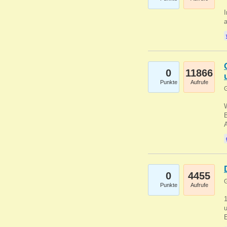
I
a
0
11866
Punkte
Aufrufe
G
B
0
4455
G
Punkte
Aufrufe
u