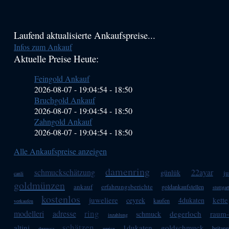
Haupt-
Laufend aktualisierte Ankaufspreise...
Infos zum Ankauf
Sidebar
Aktuelle Preise Heute:
(Primary)
Feingold Ankauf
2026-08-07 - 19:04:54
-
18:50
Bruchgold Ankauf
2026-08-07 - 19:04:54
-
18:50
Zahngold Ankauf
2026-08-07 - 19:04:54
-
18:50
Alle Ankaufspreise anzeigen
damenring
schmuckschätzung
22ayar
günlük
j
canli
goldmünzen
ankauf
erfahrungsberichte
goldankaufstellen
stuttgar
kostenlos
juweliere
kette
ceyrek
4dukaten
kaufen
verkaufen
ring
modelleri
adresse
degerloch
raum-
schmuck
inzahlung
schätzen
altini
1dukaten
goldschmuck
britann
degussa
preise