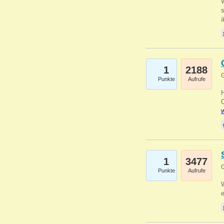
W
s
1
2188
G
Punkte
Aufrufe
O
w
1
3477
G
Punkte
Aufrufe
W