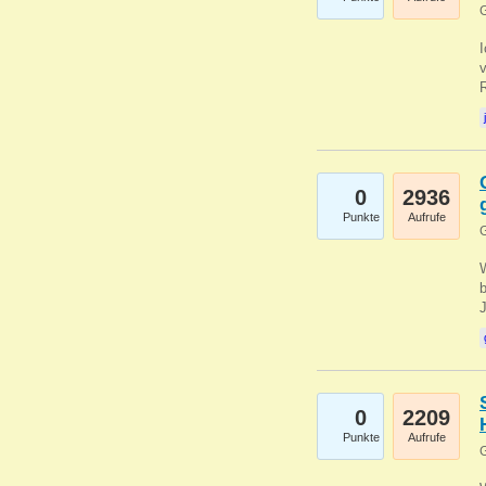
G
0
2936
Punkte
Aufrufe
G
b
0
2209
Punkte
Aufrufe
G