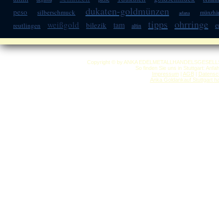
dukaten-goldmünzen
peso
silberschmuck
münzhän
adana
tipps
ohrringe
weißgold
tam
bilezik
e
reutlingen
altin
Copyright © by ANKA EDELMETALLHANDELSGESELLSCHAF
So finden Sie uns in Stuttgart: Anf
Impressum
|
AGB
|
Datensc
Anka Goldankauf Stuttgart
h