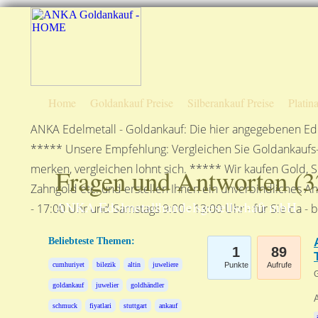
Home
Goldankauf Preise
Silberankauf Preise
Platin
ANKA Edelmetall - Goldankauf: Die hier angegebenen Ede
***** Unsere Empfehlung: Vergleichen Sie Goldankaufs-P
merken, vergleichen lohnt sich. ***** Wir kaufen Gold, S
Fragen und Antworten (
3
Zahngold etc. und erstellen Ihnen ein unverbindliches A
ANKA Edelmetallhandelsgesellschaft mbH
- 17:00 Uhr und Samstags 9:00 - 13:00 Uhr - für Sie da - 
Beliebteste Themen:
1
89
cumhuriyet
bilezik
altin
juweliere
Punkte
Aufrufe
G
goldankauf
juwelier
goldhändler
schmuck
fiyatlari
stuttgart
ankauf