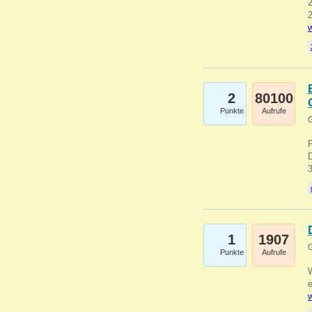
2
2
w
2
80100
Punkte
Aufrufe
G
1
1907
G
Punkte
Aufrufe
e
w