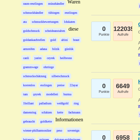
Waren
raum-reutlingen
münzhändler
schmuckhändler
tübingen
reutlingen
ata
schmuckbewertungen
1dukaten
0
122035
diese
goldschmuck
scheideanstalten
G
Punkte
Aufrufe
goldankaufstellen
gold
altini
braut
A
A
armreifen
adana
bilzik
günlük
w
canli
yarim
ceyrek
heilbronn
grammwage
ohrringe
schmuckschätzung
silberschmuck
0
6649
kostenlos
esslingen
preise
22ayar
G
Punkte
Aufrufe
tam
çeyrek
modelleri
burma
A
1brillant
palladium
weißgold
ring
w
damenring
schätzen
kette
fachmann
Informationen
gebraucht
goldkette
wiener-philharmoniker
peso
sovereign
0
6958
britannia
münzen
dukaten-goldmünzen