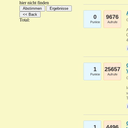
hier nicht finden
0
9676
Total:
G
Punkte
Aufrufe
A
C
1
25657
Punkte
Aufrufe
G
1
4496