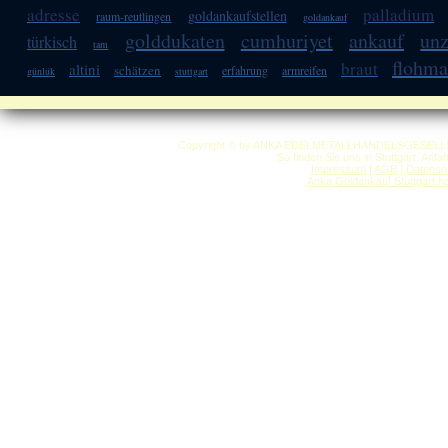
adresse
palladium
goldankaufstellen
raum-reutlingen
goldankauf
golddukaten
cumhuriyet
ankauf
un
türkisch
tam
flohma
braut
altini
schätzen
erfahrung
armreifen
günlük
stuttgart
Copyright © by ANKA EDELMETALLHANDELSGESELLSCHAF
So finden Sie uns in Stuttgart: Anf
Impressum
|
AGB
|
Datensc
Anka Goldankauf Stuttgart
h