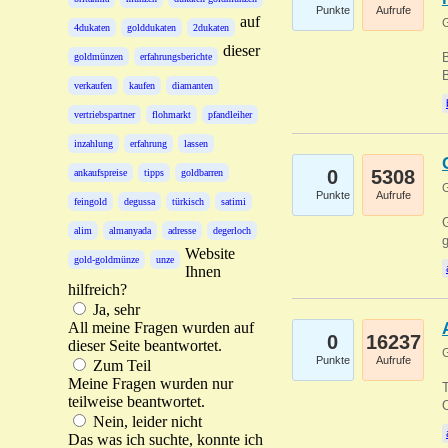
Punkte
Aufrufe
auf
G
4dukaten
golddukaten
2dukaten
dieser
B
goldmünzen
erfahrungsberichte
B
verkaufen
kaufen
diamanten
vertriebspartner
flohmarkt
pfandleiher
inzahlung
erfahrung
lassen
0
5308
ankaufspreise
tipps
goldbarren
G
Punkte
Aufrufe
feingold
degussa
türkisch
satimi
G
alim
almanyada
adresse
degerloch
g
Website
gold-goldmünze
unze
Ihnen
hilfreich?
Ja, sehr
All meine Fragen wurden auf
0
16237
dieser Seite beantwortet.
G
Punkte
Aufrufe
Zum Teil
Meine Fragen wurden nur
T
teilweise beantwortet.
O
Nein, leider nicht
Das was ich suchte, konnte ich