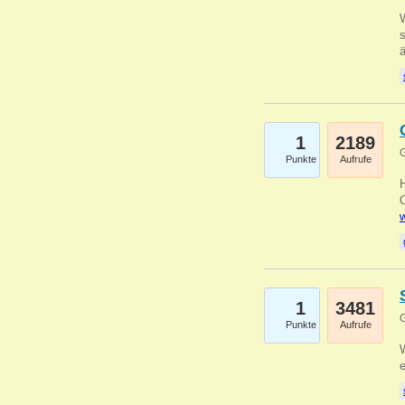
W
s
1
2189
G
Punkte
Aufrufe
O
w
1
3481
G
Punkte
Aufrufe
W