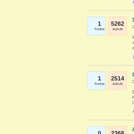
1
5262
G
Punkte
Aufrufe
1
2514
G
Punkte
Aufrufe
E
K
0
2368