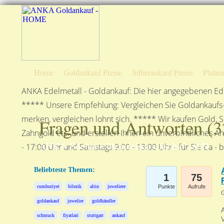
Home
Goldankauf Preise
Silberankauf Preise
Platin
ANKA Edelmetall - Goldankauf: Die hier angegebenen Ede
***** Unsere Empfehlung: Vergleichen Sie Goldankaufs-P
merken, vergleichen lohnt sich. ***** Wir kaufen Gold, S
Fragen und Antworten (
3
Zahngold etc. und erstellen Ihnen ein unverbindliches A
ANKA Edelmetallhandelsgesellschaft mbH
- 17:00 Uhr und Samstags 9:00 - 13:00 Uhr - für Sie da - 
Beliebteste Themen:
1
75
cumhuriyet
bilezik
altin
juweliere
Punkte
Aufrufe
G
goldankauf
juwelier
goldhändler
A
schmuck
fiyatlari
stuttgart
ankauf