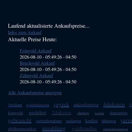
Haupt-
Laufend aktualisierte Ankaufspreise...
Infos zum Ankauf
Sidebar
Aktuelle Preise Heute:
(Primary)
Feingold Ankauf
2026-08-10 - 05:49:26
-
04:50
Bruchgold Ankauf
2026-08-10 - 05:49:26
-
04:50
Zahngold Ankauf
2026-08-10 - 05:49:26
-
04:50
Alle Ankaufspreise anzeigen
çeyrek
4dukaten
f
ankaufspreise
goldmünzen
1brillant
2dukaten
modelleri
feingold
damenring
ohrringe
juwelier
gebraucht
yari
kaufen
vertriebspartner
esslingen
tübingen
inzahlung
goldhändler
philharmoniker
schmuckbewertungen