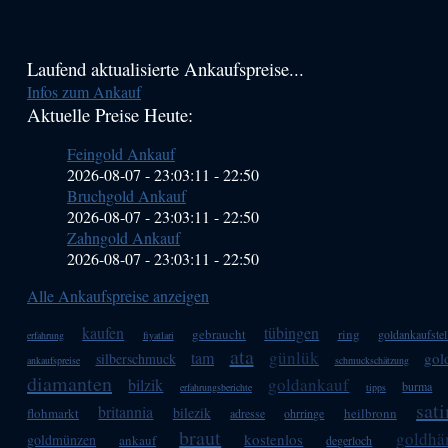
Haupt-
Laufend aktualisierte Ankaufspreise...
Infos zum Ankauf
Sidebar
Aktuelle Preise Heute:
(Primary)
Feingold Ankauf
2026-08-07 - 23:03:11
-
22:50
Bruchgold Ankauf
2026-08-07 - 23:03:11
-
22:50
Zahngold Ankauf
2026-08-07 - 23:03:11
-
22:50
Alle Ankaufspreise anzeigen
kaufen
tübingen
gebraucht
ring
goldankaufstel
erfahrung
fiyatlari
ata
günlük
tam
gol
silberschmuck
ankaufspreise
schmuckschätzung
diamanten
goldankauf
bilzik
burma
erfahrungsberichte
tipps
sat
britannia
bilezik
flohmarkt
heilbronn
adresse
ohrringe
braut
goldhä
kostenlos
goldmünzen
ankauf
degerloch