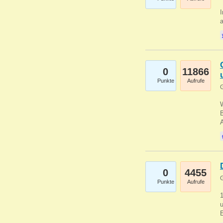
I
a
0
11866
Punkte
Aufrufe
G
B
0
4455
G
Punkte
Aufrufe
u