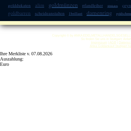
goldmünzen
alim
golddukaten
pfandleiher
çeyr
4dukaten
damenring
goldbarren
scheideanstalten
1brillant
goldschm
Copyright © by ANKA EDELMETALLHANDELSGESELLSCHAF
So finden Sie uns in Stuttgart: Anf
Impressum
|
AGB
|
Datensc
Anka Goldankauf Stuttgart
h
Ihre Merkliste v. 07.08.2026
Auszahlung:
Euro