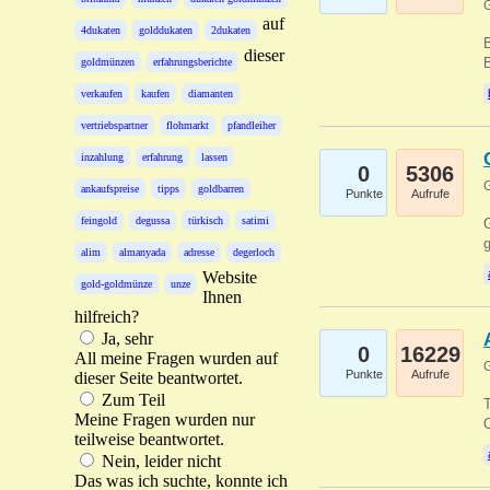
G
auf
4dukaten
golddukaten
2dukaten
B
dieser
B
goldmünzen
erfahrungsberichte
verkaufen
kaufen
diamanten
vertriebspartner
flohmarkt
pfandleiher
inzahlung
erfahrung
lassen
0
5306
G
ankaufspreise
tipps
goldbarren
Punkte
Aufrufe
feingold
degussa
türkisch
satimi
G
g
alim
almanyada
adresse
degerloch
Website
gold-goldmünze
unze
Ihnen
hilfreich?
Ja, sehr
0
16229
All meine Fragen wurden auf
G
Punkte
Aufrufe
dieser Seite beantwortet.
Zum Teil
T
Meine Fragen wurden nur
O
teilweise beantwortet.
Nein, leider nicht
Das was ich suchte, konnte ich