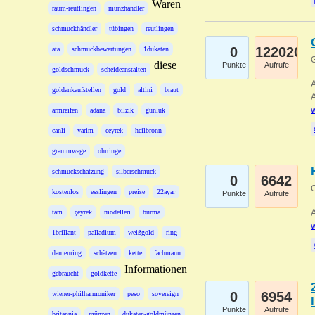
Waren
raum-reutlingen
münzhändler
schmuckhändler
tübingen
reutlingen
0
122020
ata
schmuckbewertungen
1dukaten
G
diese
Punkte
Aufrufe
goldschmuck
scheideanstalten
A
goldankaufstellen
gold
altini
braut
A
w
armreifen
adana
bilzik
günlük
canli
yarim
ceyrek
heilbronn
grammwage
ohrringe
schmuckschätzung
silberschmuck
0
6642
G
kostenlos
esslingen
preise
22ayar
Punkte
Aufrufe
A
tam
çeyrek
modelleri
burma
w
1brillant
palladium
weißgold
ring
damenring
schätzen
kette
fachmann
Informationen
gebraucht
goldkette
0
6954
wiener-philharmoniker
peso
sovereign
Punkte
Aufrufe
britannia
münzen
dukaten-goldmünzen