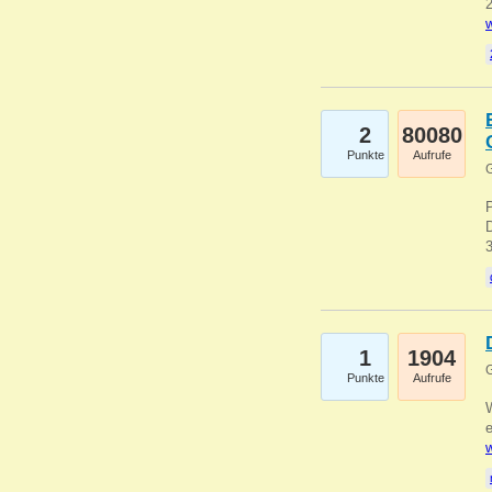
2
w
2
80080
Punkte
Aufrufe
G
1
1904
G
Punkte
Aufrufe
e
w