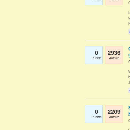
G
0
2936
Punkte
Aufrufe
G
b
0
2209
Punkte
Aufrufe
G