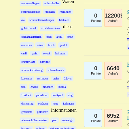
Waren
raum-reutlingen
münzhändler
schmuckhändler
tübingen
reutlingen
0
122009
G
ata
schmuckbewertungen
1dukaten
Punkte
Aufrufe
diese
A
goldschmuck
scheideanstalten
A
goldankaufstellen
gold
altini
braut
w
armreifen
adana
bilzik
günlük
canli
yarim
ceyrek
heilbronn
grammwage
ohrringe
0
6640
schmuckschätzung
silberschmuck
G
Punkte
Aufrufe
kostenlos
esslingen
preise
22ayar
A
w
tam
çeyrek
modelleri
burma
1brillant
palladium
weißgold
ring
damenring
schätzen
kette
fachmann
Informationen
gebraucht
goldkette
0
6952
wiener-philharmoniker
peso
sovereign
Punkte
Aufrufe
G
britannia
münzen
dukaten-goldmünzen