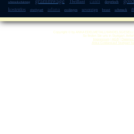
grammwage
gold
canli
1brillant
degerloch
schmuckschätzung
adana
kostenlos
f
sovereign
stuttgart
braut
esslingen
schmuck
Copyright © by ANKA EDELMETALLHANDELSGESELLSCHAF
So finden Sie uns in Stuttgart: Anf
Impressum
|
AGB
|
Datensc
Anka Goldankauf Stuttgart
h