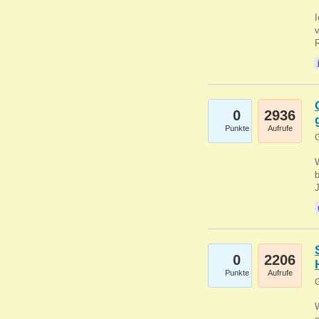
0
2936
Punkte
Aufrufe
G
b
0
2206
Punkte
Aufrufe
G
W