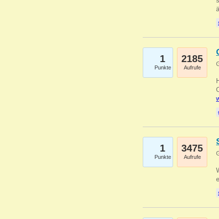
s
1
2185
G
Punkte
Aufrufe
O
w
1
3475
G
Punkte
Aufrufe
W