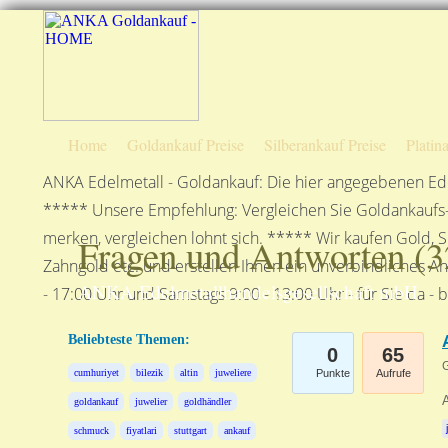
Home
Goldankauf Preise
Silberankauf Preise
Platin
ANKA Edelmetall - Goldankauf: Die hier angegebenen Ede
***** Unsere Empfehlung: Vergleichen Sie Goldankaufs-P
merken, vergleichen lohnt sich. ***** Wir kaufen Gold, S
Fragen und Antworten (
3
Zahngold etc. und erstellen Ihnen ein unverbindliches A
ANKA Edelmetallhandelsgesellschaft mbH
- 17:00 Uhr und Samstags 9:00 - 13:00 Uhr - für Sie da - 
Beliebteste Themen:
0
65
G
cumhuriyet
bilezik
altin
juweliere
Punkte
Aufrufe
goldankauf
juwelier
goldhändler
schmuck
fiyatlari
stuttgart
ankauf