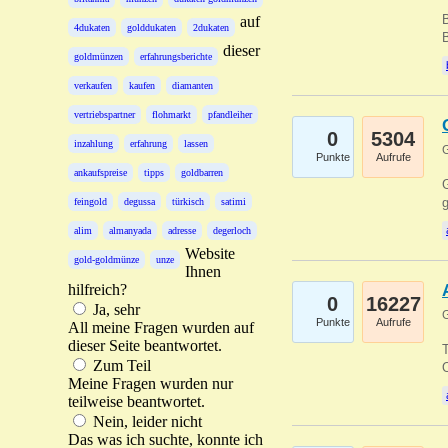
B
auf
4dukaten
golddukaten
2dukaten
B
dieser
goldmünzen
erfahrungsberichte
verkaufen
kaufen
diamanten
vertriebspartner
flohmarkt
pfandleiher
0
5304
inzahlung
erfahrung
lassen
G
Punkte
Aufrufe
ankaufspreise
tipps
goldbarren
G
g
feingold
degussa
türkisch
satimi
alim
almanyada
adresse
degerloch
Website
gold-goldmünze
unze
Ihnen
hilfreich?
0
16227
Ja, sehr
G
Punkte
Aufrufe
All meine Fragen wurden auf
dieser Seite beantwortet.
T
Zum Teil
O
Meine Fragen wurden nur
teilweise beantwortet.
Nein, leider nicht
Das was ich suchte, konnte ich