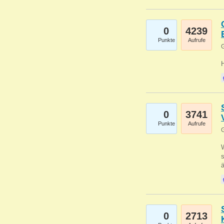
0
4239
Punkte
Aufrufe
G
0
3741
Punkte
Aufrufe
G
W
s
0
2713