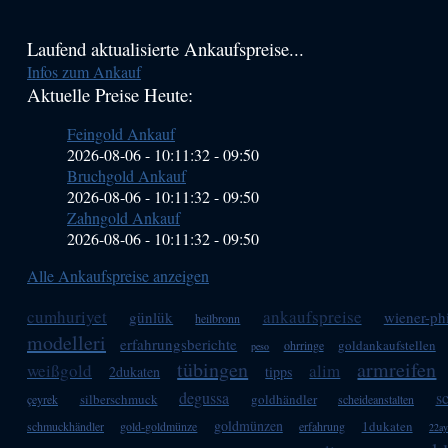
Haupt-
Laufend aktualisierte Ankaufspreise...
Infos zum Ankauf
Sidebar
Aktuelle Preise Heute:
(Primary)
Feingold Ankauf
2026-08-06 - 10:11:32
-
09:50
Bruchgold Ankauf
2026-08-06 - 10:11:32
-
09:50
Zahngold Ankauf
2026-08-06 - 10:11:32
-
09:50
Alle Ankaufspreise anzeigen
cumhuriyet
ankaufspreise
günlük
wiener-ph
heilbronn
modelleri
erfahrungsberichte
goldankaufstellen
ohrringe
peso
tübingen
armreifen
weißgold
alim
2dukaten
tipps
degussa
s
silberschmuck
goldhändler
çeyrek
scheideanstalten
goldmünzen
1dukaten
schmuckhändler
gold-goldmünze
erfahrung
22ay