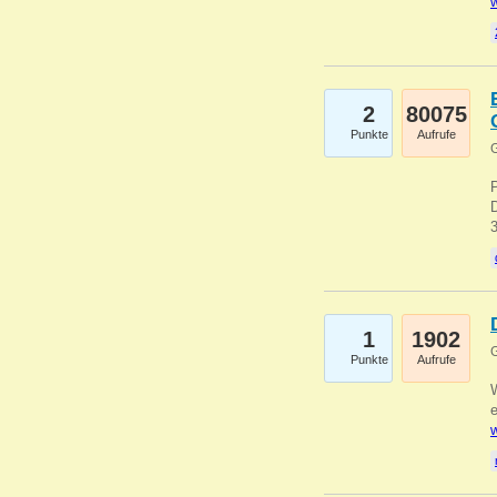
w
2
80075
Punkte
Aufrufe
G
1
1902
G
Punkte
Aufrufe
e
w