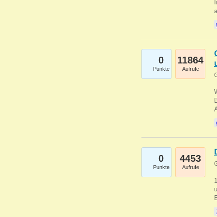
I
a
0
11864
Punkte
Aufrufe
G
B
0
4453
G
Punkte
Aufrufe
u