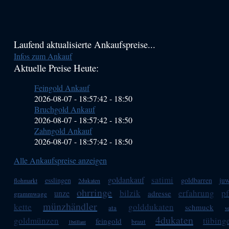
Haupt-
Laufend aktualisierte Ankaufspreise...
Infos zum Ankauf
Sidebar
Aktuelle Preise Heute:
(Primary)
Feingold Ankauf
2026-08-07 - 18:57:42
-
18:50
Bruchgold Ankauf
2026-08-07 - 18:57:42
-
18:50
Zahngold Ankauf
2026-08-07 - 18:57:42
-
18:50
Alle Ankaufspreise anzeigen
satimi
goldankauf
esslingen
goldbarren
juw
flohmarkt
2dukaten
ohrringe
bilzik
erfahrung
p
unze
adresse
grammwage
münzhändler
kette
golddukaten
schmuck
ata
ve
4dukaten
goldmünzen
tübing
feingold
braut
1brillant