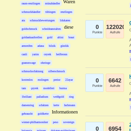
Waren
raum-reutlingen
münzhändler
schmuckhändler
tübingen
reutlingen
ata
schmuckbewertungen
1dukaten
0
122020
diese
goldschmuck
scheideanstalten
G
Punkte
Aufrufe
goldankaufstellen
gold
altini
braut
A
A
armreifen
adana
bilzik
günlük
w
canli
yarim
ceyrek
heilbronn
grammwage
ohrringe
schmuckschätzung
silberschmuck
0
6642
kostenlos
esslingen
preise
22ayar
G
Punkte
Aufrufe
tam
çeyrek
modelleri
burma
A
1brillant
palladium
weißgold
ring
w
damenring
schätzen
kette
fachmann
Informationen
gebraucht
goldkette
wiener-philharmoniker
peso
sovereign
0
6954
britannia
münzen
dukaten-goldmünzen