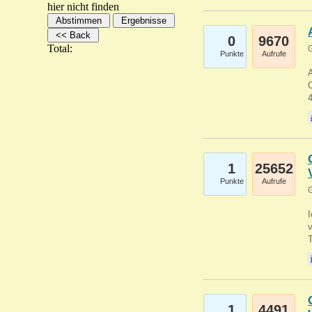
hier nicht finden
0
9670
Total:
G
Punkte
Aufrufe
A
C
1
25652
Punkte
Aufrufe
G
1
4491