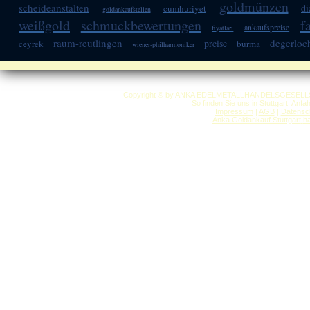
goldmünzen
scheideanstalten
di
cumhuriyet
goldankaufstellen
weißgold
schmuckbewertungen
f
ankaufspreise
fiyatlari
raum-reutlingen
degerloc
preise
ceyrek
burma
wiener-philharmoniker
Copyright © by ANKA EDELMETALLHANDELSGESELLSCHAF
So finden Sie uns in Stuttgart: Anf
Impressum
|
AGB
|
Datensc
Anka Goldankauf Stuttgart
h