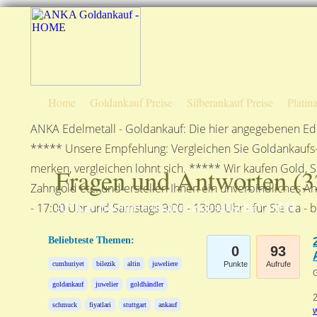
Home
Goldankauf Preise
Silberankauf Preise
Platin
ANKA Edelmetall - Goldankauf: Die hier angegebenen Ede
***** Unsere Empfehlung: Vergleichen Sie Goldankaufs-P
merken, vergleichen lohnt sich. ***** Wir kaufen Gold, S
Fragen und Antworten (
3
Zahngold etc. und erstellen Ihnen ein unverbindliches A
ANKA Edelmetallhandelsgesellschaft mbH
- 17:00 Uhr und Samstags 9:00 - 13:00 Uhr - für Sie da - 
Beliebteste Themen:
0
93
cumhuriyet
bilezik
altin
juweliere
Punkte
Aufrufe
G
goldankauf
juwelier
goldhändler
schmuck
fiyatlari
stuttgart
ankauf
w