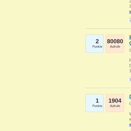
2
2
w
2
80080
Punkte
Aufrufe
G
1
1904
G
Punkte
Aufrufe
e
w