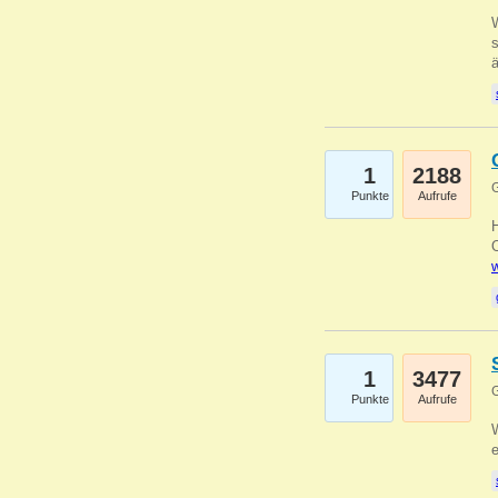
W
s
1
2188
G
Punkte
Aufrufe
O
w
1
3477
G
Punkte
Aufrufe
W