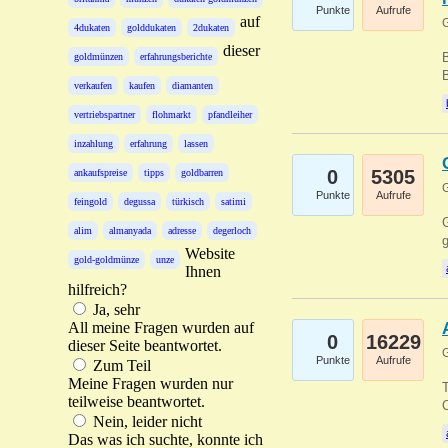
Punkte
Aufrufe
auf
G
4dukaten
golddukaten
2dukaten
dieser
B
goldmünzen
erfahrungsberichte
B
verkaufen
kaufen
diamanten
vertriebspartner
flohmarkt
pfandleiher
inzahlung
erfahrung
lassen
0
5305
ankaufspreise
tipps
goldbarren
G
Punkte
Aufrufe
feingold
degussa
türkisch
satimi
G
alim
almanyada
adresse
degerloch
g
Website
gold-goldmünze
unze
Ihnen
hilfreich?
Ja, sehr
All meine Fragen wurden auf
0
16229
dieser Seite beantwortet.
G
Punkte
Aufrufe
Zum Teil
Meine Fragen wurden nur
T
teilweise beantwortet.
O
Nein, leider nicht
Das was ich suchte, konnte ich