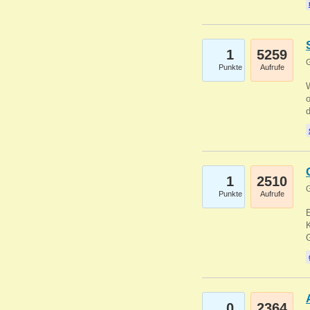
1
5259
G
Punkte
Aufrufe
1
2510
G
Punkte
Aufrufe
E
K
0
2364